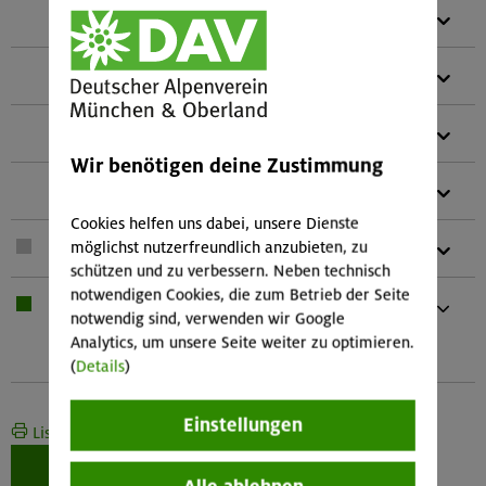
1 x
LVS-Gerät (Mehrantennen-LVS-Gerät)
1 x
Lawinenschaufel
1 x
Lawinensonde
Wir benötigen deine Zustimmung
1 x
Schneeschuhe
Cookies helfen uns dabei, unsere Dienste
möglichst nutzerfreundlich anzubieten, zu
1 x
Teleskopstöcke
schützen und zu verbessern. Neben technisch
notwendigen Cookies, die zum Betrieb der Seite
1 x
Bei Übernachtung: Hüttenschlafsack,
notwendig sind, verwenden wir Google
Waschzeug
Analytics, um unsere Seite weiter zu optimieren.
Und kleines Handtuch
(
Details
)
Einstellungen
Liste drucken
Weiter zur Buchung