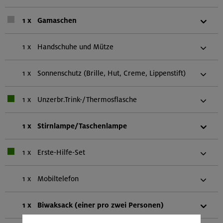
1 x
Gamaschen
1 x
Handschuhe und Mütze
1 x
Sonnenschutz (Brille, Hut, Creme, Lippenstift)
1 x
Unzerbr.Trink-/Thermosflasche
1 x
Stirnlampe/Taschenlampe
1 x
Erste-Hilfe-Set
1 x
Mobiltelefon
1 x
Biwaksack (einer pro zwei Personen)