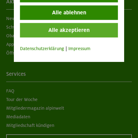
Aktuelles
Alle ablehnen
Newsletter
Schwarzes Brett
Alle akzeptieren
Obacht geben!
App "Mein DAV+"
Datenschutzerklärung
|
Impressum
Öffnungszeiten
Services
FAQ
Tour der Woche
Mitgliedermagazin alpinwelt
Mediadaten
Mitgliedschaft kündigen