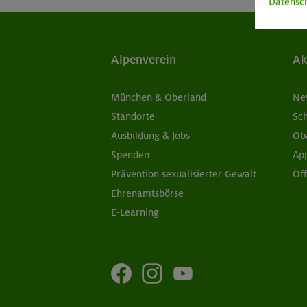
Datensc
Alpenverein
Ak
München & Oberland
Ne
Standorte
Sc
Ausbildung & Jobs
Ob
Spenden
Ap
Prävention sexualisierter Gewalt
Öf
Ehrenamtsbörse
E-Learning