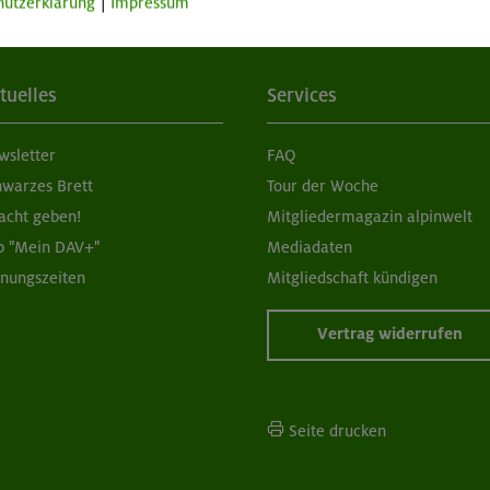
hutzerklärung
|
Impressum
tuelles
Services
wsletter
FAQ
hwarzes Brett
Tour der Woche
acht geben!
Mitgliedermagazin alpinwelt
p "Mein DAV+"
Mediadaten
fnungszeiten
Mitgliedschaft kündigen
Vertrag widerrufen
Seite drucken