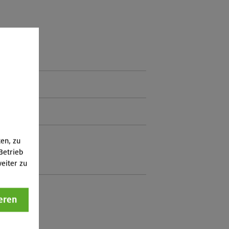
eder
ten, zu
Betrieb
eiter zu
eren