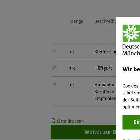
Menge
Beschreibung
1 x
Kletterschuhe
1 x
Hüftgurt
Wir b
1 x
Halbautomat mit zuge
Cookies 
Karabiner
schützen
Empfohlen: Ergo Bela
der Seit
optimier
Liste drucken
Ei
Weiter zur Buchung