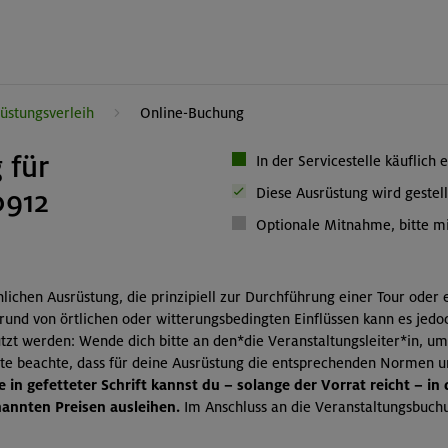
üstungsverleih
Online-Buchung
 für
In der Servicestelle käuflich 
0912
Diese Ausrüstung wird gestell
Optionale Mitnahme, bitte mi
önlichen Ausrüstung, die prinzipiell zur Durchführung einer Tour oder
grund von örtlichen oder witterungsbedingten Einflüssen kann es jedo
zt werden: Wende dich bitte an den*die Veranstaltungsleiter*in, um
itte beachte, dass für deine Ausrüstung die entsprechenden Normen 
 in gefetteter Schrift kannst du – solange der Vorrat reicht – in
nnten Preisen ausleihen.
Im Anschluss an die Veranstaltungsbuchu