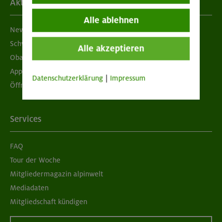
Aktuelles
Alle ablehnen
Newsletter
Schwarzes Brett
Alle akzeptieren
Obacht geben!
App "Mein DAV+"
Datenschutzerklärung
|
Impressum
Öffnungszeiten
Services
FAQ
Tour der Woche
Mitgliedermagazin alpinwelt
Mediadaten
Mitgliedschaft kündigen