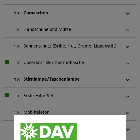
1 x
Gamaschen
1 x
Handschuhe und Mütze
1 x
Sonnenschutz (Brille, Hut, Creme, Lippenstift)
1 x
Unzerbr.Trink-/Thermoflasche
1 x
Stirnlampe/Taschenlampe
1 x
Erste-Hilfe-Set
1 x
Mobiltelefon
1 x
Biwaksack (einer pro zwei Personen)