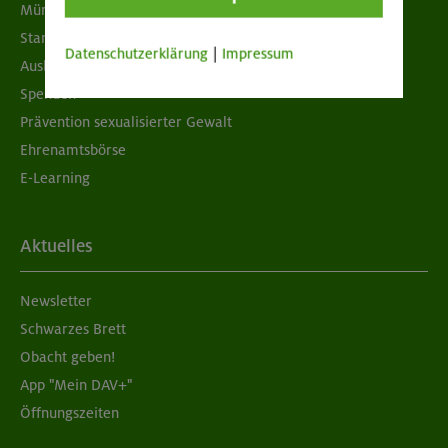
München & Oberland
Standorte
Datenschutzerklärung
|
Impressum
Ausbildung & Jobs
Spenden
Prävention sexualisierter Gewalt
Ehrenamtsbörse
E-Learning
Aktuelles
Newsletter
Schwarzes Brett
Obacht geben!
App "Mein DAV+"
Öffnungszeiten