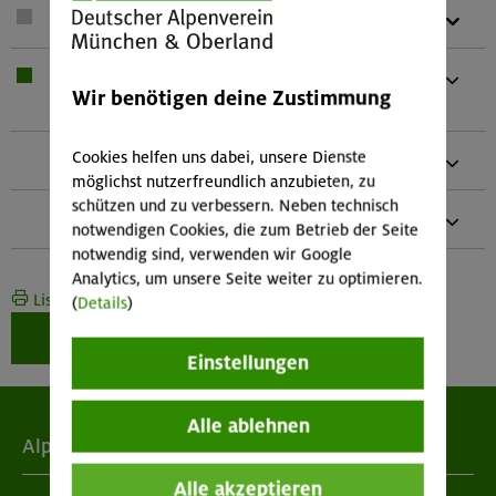
1 x
Teleskopstöcke
1 x
Bei Übernachtung: Hüttenschlafsack,
Wir benötigen deine Zustimmung
Waschzeug
Cookies helfen uns dabei, unsere Dienste
1 x
Und kleines Handtuch
möglichst nutzerfreundlich anzubieten, zu
schützen und zu verbessern. Neben technisch
1 x
Arbeitshandschuhe
notwendigen Cookies, die zum Betrieb der Seite
notwendig sind, verwenden wir Google
Analytics, um unsere Seite weiter zu optimieren.
Liste drucken
(
Details
)
Weiter zur Buchung
Einstellungen
Alle ablehnen
Alpenverein
Alle akzeptieren