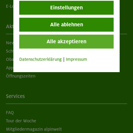
E-Learning
Einstellungen
Alle ablehnen
Aktuelles
Alle akzeptieren
Newsletter
Schwarzes Brett
Datenschutzerklärung
|
Impressum
Obacht geben!
App "Mein DAV+"
Öffnungszeiten
Services
FAQ
Tour der Woche
Mitgliedermagazin alpinwelt