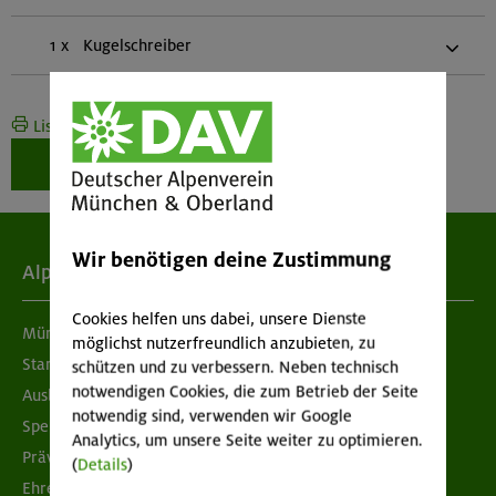
1 x
Kugelschreiber
Liste drucken
Weiter zur Buchung
Wir benötigen deine Zustimmung
Alpenverein
Cookies helfen uns dabei, unsere Dienste
München & Oberland
möglichst nutzerfreundlich anzubieten, zu
Standorte
schützen und zu verbessern. Neben technisch
notwendigen Cookies, die zum Betrieb der Seite
Ausbildung & Jobs
notwendig sind, verwenden wir Google
Spenden
Analytics, um unsere Seite weiter zu optimieren.
Prävention sexualisierter Gewalt
(
Details
)
Ehrenamtsbörse