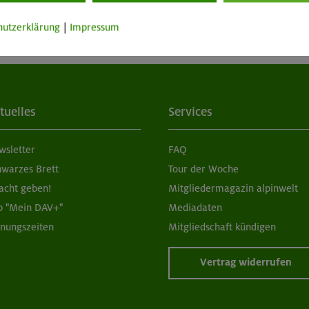
hutzerklärung
|
Impressum
tuelles
Services
wsletter
FAQ
hwarzes Brett
Tour der Woche
acht geben!
Mitgliedermagazin alpinwelt
p "Mein DAV+"
Mediadaten
fnungszeiten
Mitgliedschaft kündigen
Vertrag widerrufen