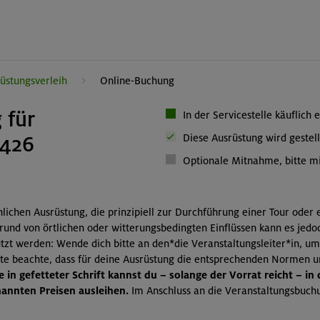
üstungsverleih
Online-Buchung
 für
In der Servicestelle käuflich 
1426
Diese Ausrüstung wird gestell
Optionale Mitnahme, bitte mi
önlichen Ausrüstung, die prinzipiell zur Durchführung einer Tour oder
grund von örtlichen oder witterungsbedingten Einflüssen kann es jedo
zt werden: Wende dich bitte an den*die Veranstaltungsleiter*in, um
itte beachte, dass für deine Ausrüstung die entsprechenden Normen 
 in gefetteter Schrift kannst du – solange der Vorrat reicht – in
nnten Preisen ausleihen.
Im Anschluss an die Veranstaltungsbuchu