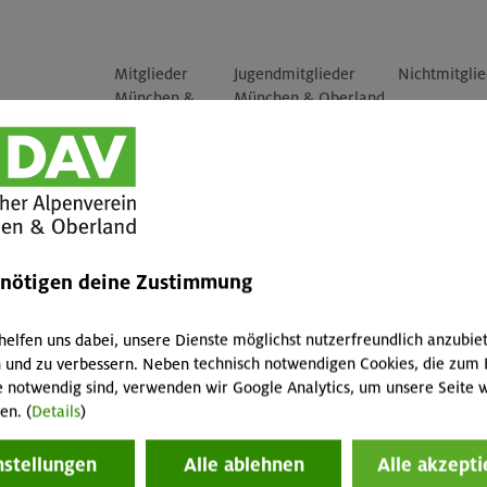
Mitglieder
Jugendmitglieder
Nichtmitgli
München &
München & Oberland
Oberland
(<18 Jahre)
-
-
-
-
-
-
enötigen deine Zustimmung
-
-
-
helfen uns dabei, unsere Dienste möglichst nutzerfreundlich anzubie
hörigen
-
-
-
 und zu verbessern. Neben technisch notwendigen Cookies, die zum 
e notwendig sind, verwenden wir Google Analytics, um unsere Seite w
, Smart 2.0
en. (
Details
)
nstellungen
Alle ablehnen
Alle akzepti