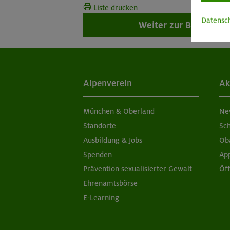
Liste drucken
Datensc
Weiter zur Buchung
Alpenverein
Ak
München & Oberland
Ne
Standorte
Sc
Ausbildung & Jobs
Ob
Spenden
Ap
Prävention sexualisierter Gewalt
Öf
Ehrenamtsbörse
E-Learning