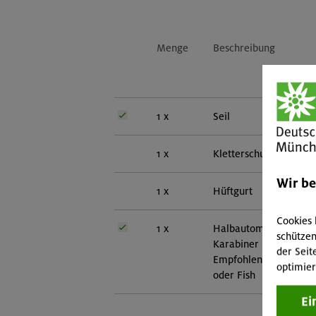
Menge
Beschreibung
1 x
Seil
1 x
Kletterschuhe
Wir b
1 x
Hüftgurt
Cookies 
1 x
Halbautomat mit zuge
schützen
Karabiner
der Seit
Empfohlen: Ergo Belay
optimier
oder Fish
Ei