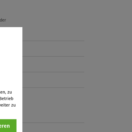
eder
ten, zu
Betrieb
eiter zu
eren