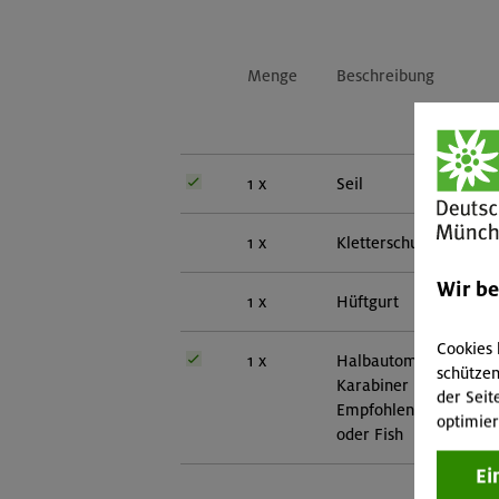
Menge
Beschreibung
1 x
Seil
1 x
Kletterschuhe
Wir b
1 x
Hüftgurt
Cookies 
1 x
Halbautomat mit zuge
schützen
Karabiner
der Seit
Empfohlen: Ergo Belay
optimier
oder Fish
Ei