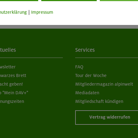
hutzerklärung
|
Impressum
tuelles
Services
wsletter
FAQ
hwarzes Brett
Tour der Woche
acht geben!
Mitgliedermagazin alpinwelt
p "Mein DAV+"
Mediadaten
fnungszeiten
Mitgliedschaft kündigen
Vertrag widerrufen