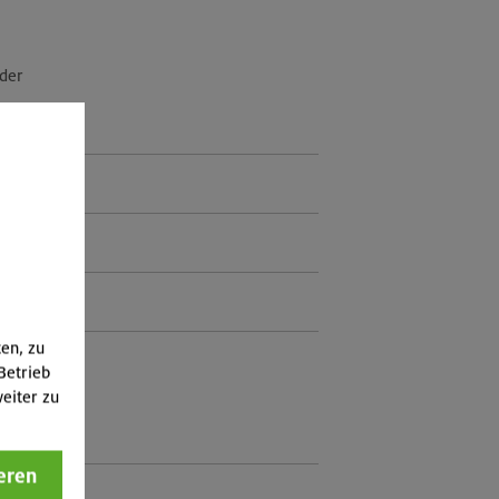
eder
ten, zu
Betrieb
eiter zu
eren