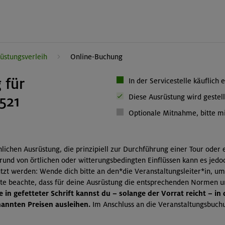
üstungsverleih
Online-Buchung
 für
In der Servicestelle käuflich 
521
Diese Ausrüstung wird gestell
Optionale Mitnahme, bitte mi
önlichen Ausrüstung, die prinzipiell zur Durchführung einer Tour oder
grund von örtlichen oder witterungsbedingten Einflüssen kann es jedo
zt werden: Wende dich bitte an den*die Veranstaltungsleiter*in, um
itte beachte, dass für deine Ausrüstung die entsprechenden Normen 
 in gefetteter Schrift kannst du – solange der Vorrat reicht – in
nnten Preisen ausleihen.
Im Anschluss an die Veranstaltungsbuchu