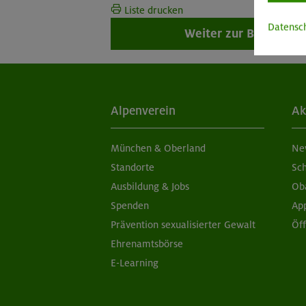
Liste drucken
Datensc
Weiter zur Buchung
Alpenverein
Ak
München & Oberland
Ne
Standorte
Sc
Ausbildung & Jobs
Ob
Spenden
Ap
Prävention sexualisierter Gewalt
Öf
Ehrenamtsbörse
E-Learning