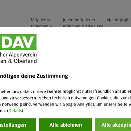
Mitglieder
Jugendmitglieder
Nichtmitgli
München &
München & Oberland
Oberland
(<18 Jahre)
-
-
-
-
-
-
enötigen deine Zustimmung
-
-
-
helfen uns dabei, unsere Dienste möglichst nutzerfreundlich anzubie
hörigen
-
-
-
 und zu verbessern. Neben technisch notwendigen Cookies, die zum 
e notwendig sind, verwenden wir Google Analytics, um unsere Seite w
, Smart 2.0
en. (
Details
)
nstellungen
Alle ablehnen
Alle akzepti