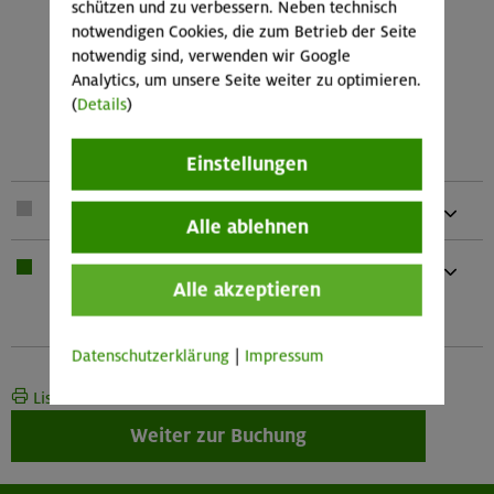
1 HMS-SafeBiner
schützen und zu verbessern. Neben technisch
4 Normalkarabiner
notwendigen Cookies, die zum Betrieb der Seite
2 Schlingen vernäht (2x 120 cm)
notwendig sind, verwenden wir Google
1 Kurzprusik (vernäht 30 cm)
Analytics, um unsere Seite weiter zu optimieren.
2 Reepschnüre (2,0 und 4,0 m Länge)
(
Details
)
1 Rolle mit Rücklaufsperre und 1
Seilklemme)
Einstellungen
1 x
Seil
Alle ablehnen
1 x
Bei Übernachtung: Hüttenschlafsack,
Alle akzeptieren
Waschzeug
Und kleines Handtuch
Datenschutzerklärung
|
Impressum
Liste drucken
Weiter zur Buchung