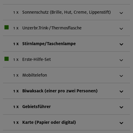
1 x
Sonnenschutz (Brille, Hut, Creme, Lippenstift)
1 x
Unzerbr.Trink-/Thermosflasche
1 x
Stirnlampe/Taschenlampe
1 x
Erste-Hilfe-Set
1 x
Mobiltelefon
1 x
Biwaksack (einer pro zwei Personen)
1 x
Gebietsführer
1 x
Karte (Papier oder digital)