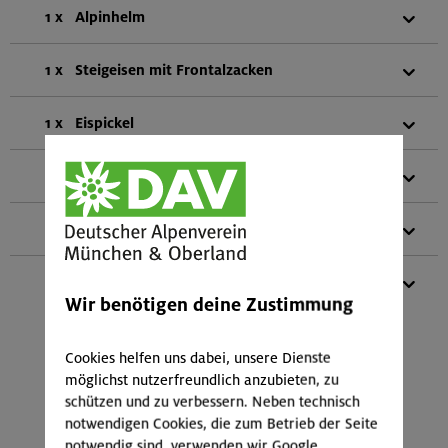
1 x
Alpinhelm
1 x
Steigeisen mit Frontalzacken
1 x
Eispickel
1 x
Eisschraube
1 x
Teleskopstöcke
1 x
Gletscher-Set
Wir benötigen deine Zustimmung
(bestehend aus:
2 HMS-Schraubkarabiner
1 HMS-SafeBiner
Cookies helfen uns dabei, unsere Dienste
4 Normalkarabiner
möglichst nutzerfreundlich anzubieten, zu
2 Schlingen vernäht (2x 120 cm)
schützen und zu verbessern. Neben technisch
1 Kurzprusik (vernäht 30 cm)
notwendigen Cookies, die zum Betrieb der Seite
2 Reepschnüre (2,0 und 4,0 m Länge)
notwendig sind, verwenden wir Google