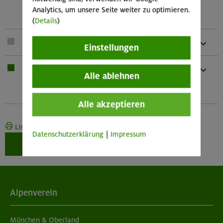
1 Rolle mit Rücklaufsperre und 1
Analytics, um unsere Seite weiter zu optimieren.
Seilklemme)
(
Details
)
1 x
Seil
Einstellungen
1 x
Bei Übernachtung: Hüttenschlafsack,
Alle ablehnen
Waschzeug
Und kleines Handtuch
Alle akzeptieren
Liste drucken
Datenschutzerklärung
|
Impressum
Weiter zur Buchung
Alpenverein
München & Oberland