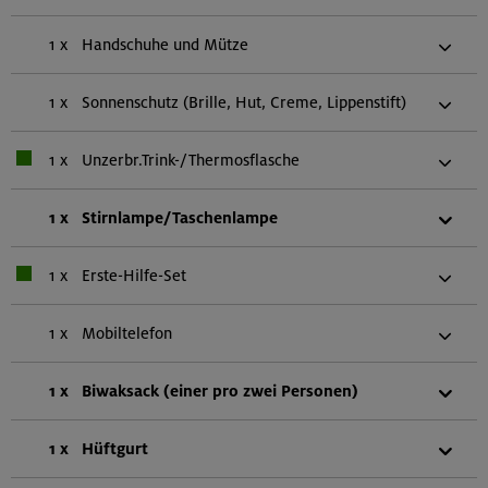
1 x
Handschuhe und Mütze
1 x
Sonnenschutz (Brille, Hut, Creme, Lippenstift)
1 x
Unzerbr.Trink-/Thermosflasche
1 x
Stirnlampe/Taschenlampe
1 x
Erste-Hilfe-Set
1 x
Mobiltelefon
1 x
Biwaksack (einer pro zwei Personen)
1 x
Hüftgurt