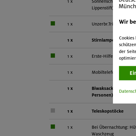
1 x
Sonnenschutz (Brille,
Lippenstift)
Wir b
1 x
Unzerbr.Trink-/Thermo
Cookies 
1 x
Stirnlampe/Taschen
schützen
der Seit
1 x
Erste-Hilfe-Set
optimier
1 x
Mobiltelefon
Ei
1 x
Biwaksack (einer pro
Datensc
Personen)
1 x
Teleskopstöcke
1 x
Bei Übernachtung: Hüt
Waschzeug