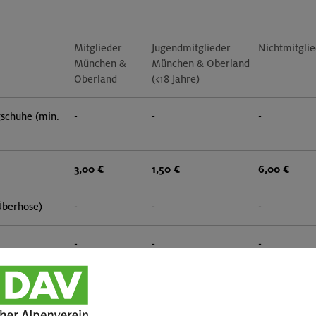
Mitglieder
Jugendmitglieder
Nichtmitgli
München &
München & Oberland
Oberland
(<18 Jahre)
gschuhe (min.
-
-
-
3,00 €
1,50 €
6,00 €
Überhose)
-
-
-
-
-
-
e
-
-
-