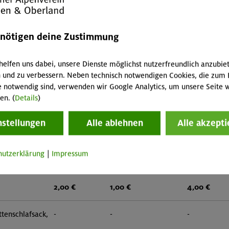
 Hut, Creme,
-
-
-
enötigen deine Zustimmung
flasche
-
-
-
helfen uns dabei, unsere Dienste möglichst nutzerfreundlich anzubie
lampe
-
-
-
 und zu verbessern. Neben technisch notwendigen Cookies, die zum 
e notwendig sind, verwenden wir Google Analytics, um unsere Seite w
-
-
-
en. (
Details
)
nstellungen
-
Alle ablehnen
-
Alle akzepti
-
 zwei
1,50 €
0,75 €
3,00 €
hutzerklärung
|
Impressum
2,00 €
1,00 €
4,00 €
tenschlafsack,
-
-
-