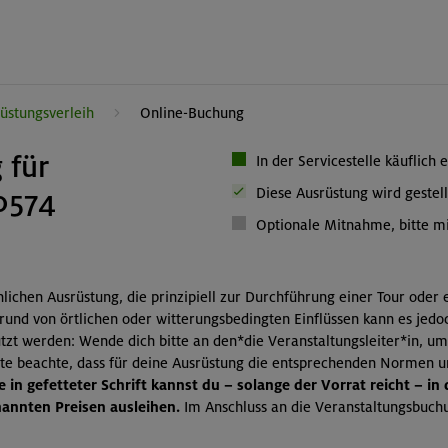
üstungsverleih
Online-Buchung
 für
In der Servicestelle käuflich 
0574
Diese Ausrüstung wird gestell
Optionale Mitnahme, bitte mi
önlichen Ausrüstung, die prinzipiell zur Durchführung einer Tour oder
grund von örtlichen oder witterungsbedingten Einflüssen kann es jedo
zt werden: Wende dich bitte an den*die Veranstaltungsleiter*in, um
itte beachte, dass für deine Ausrüstung die entsprechenden Normen 
 in gefetteter Schrift kannst du – solange der Vorrat reicht – in
nnten Preisen ausleihen.
Im Anschluss an die Veranstaltungsbuchu