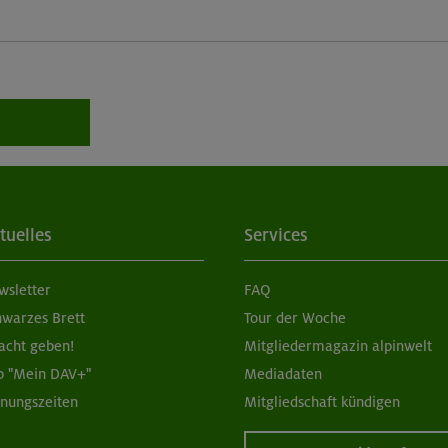
tuelles
Services
wsletter
FAQ
hwarzes Brett
Tour der Woche
acht geben!
Mitgliedermagazin alpinwelt
p "Mein DAV+"
Mediadaten
fnungszeiten
Mitgliedschaft kündigen