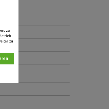
ten, zu
Betrieb
eiter zu
eren