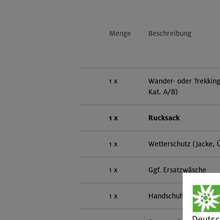
Menge
Beschreibung
1 x
Wander- oder Trekkin
Kat. A/B)
1 x
Rucksack
1 x
Wetterschutz (Jacke, 
1 x
Ggf. Ersatzwäsche
1 x
Handschuhe und Mütz