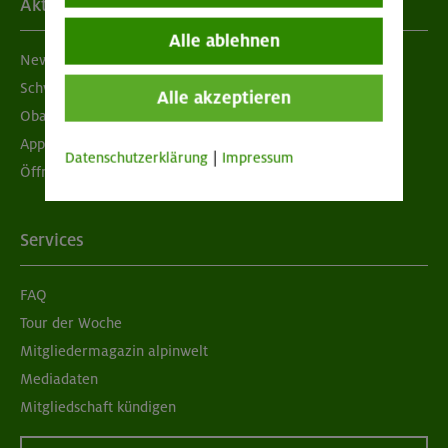
Aktuelles
Alle ablehnen
Newsletter
Schwarzes Brett
Alle akzeptieren
Obacht geben!
App "Mein DAV+"
Datenschutzerklärung
|
Impressum
Öffnungszeiten
Services
FAQ
Tour der Woche
Mitgliedermagazin alpinwelt
Mediadaten
Mitgliedschaft kündigen