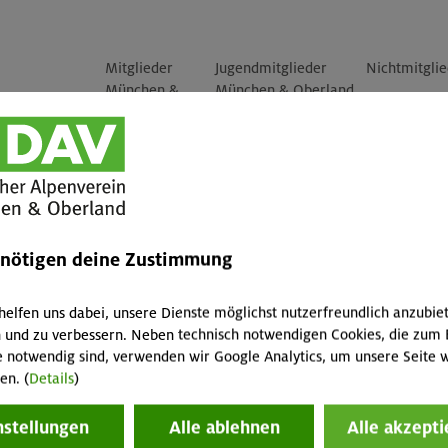
Mitglieder
Jugendmitglieder
Nichtmitgli
München &
München & Oberland
Oberland
(<18 Jahre)
-
-
-
-
-
-
enötigen deine Zustimmung
-
-
-
helfen uns dabei, unsere Dienste möglichst nutzerfreundlich anzubie
hörigen
-
-
-
 und zu verbessern. Neben technisch notwendigen Cookies, die zum 
e notwendig sind, verwenden wir Google Analytics, um unsere Seite w
, Smart 2.0
en. (
Details
)
nstellungen
Alle ablehnen
Alle akzepti