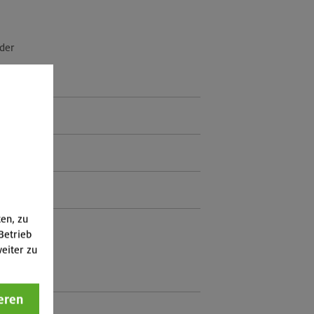
eder
ten, zu
Betrieb
eiter zu
eren