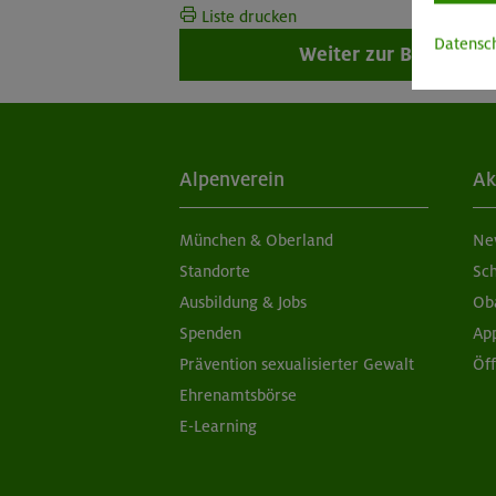
Liste drucken
Datensc
Weiter zur Buchung
Alpenverein
Ak
München & Oberland
Ne
Standorte
Sc
Ausbildung & Jobs
Ob
Spenden
Ap
Prävention sexualisierter Gewalt
Öf
Ehrenamtsbörse
E-Learning