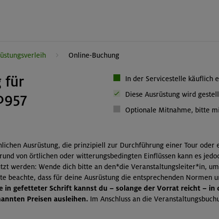
üstungsverleih
Online-Buchung
 für
In der Servicestelle käuflich 
0957
Diese Ausrüstung wird gestell
Optionale Mitnahme, bitte mi
önlichen Ausrüstung, die prinzipiell zur Durchführung einer Tour oder
grund von örtlichen oder witterungsbedingten Einflüssen kann es jedo
zt werden: Wende dich bitte an den*die Veranstaltungsleiter*in, um
itte beachte, dass für deine Ausrüstung die entsprechenden Normen 
 in gefetteter Schrift kannst du – solange der Vorrat reicht – in
nnten Preisen ausleihen.
Im Anschluss an die Veranstaltungsbuchu