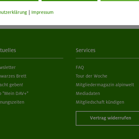
hutzerklärung
|
Impressum
tuelles
Services
wsletter
FAQ
hwarzes Brett
Tour der Woche
acht geben!
Mitgliedermagazin alpinwelt
p "Mein DAV+"
Mediadaten
fnungszeiten
Mitgliedschaft kündigen
Vertrag widerrufen