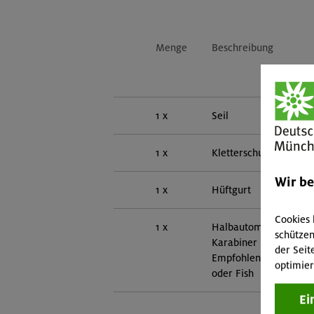
Menge
Beschreibung
1 x
Seil
1 x
Kletterschuhe
Wir b
1 x
Hüftgurt
Cookies 
1 x
Halbautomat mit zuge
schützen
Karabiner
der Seit
Empfohlen: Ergo Belay
optimier
oder Fish
Ei