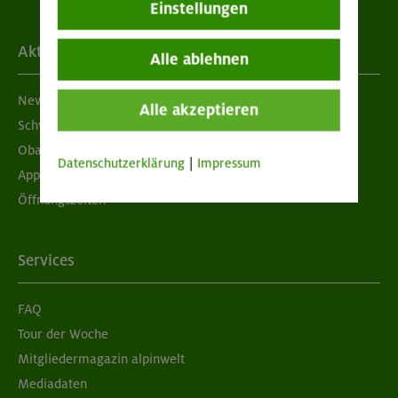
Einstellungen
Aktuelles
Alle ablehnen
Newsletter
Alle akzeptieren
Schwarzes Brett
Obacht geben!
Datenschutzerklärung
|
Impressum
App "Mein DAV+"
Öffnungszeiten
Services
FAQ
Tour der Woche
Mitgliedermagazin alpinwelt
Mediadaten