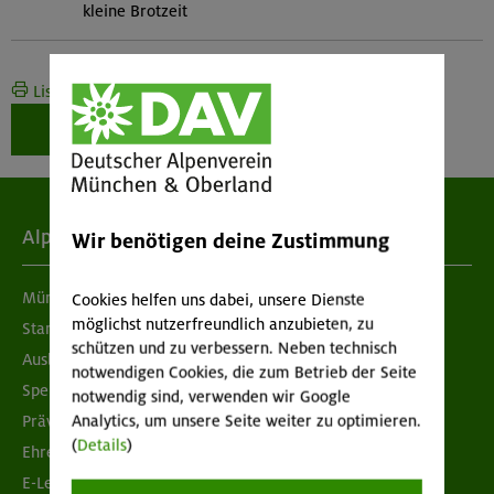
kleine Brotzeit
Liste drucken
Weiter zur Buchung
Alpenverein
Wir benötigen deine Zustimmung
München & Oberland
Cookies helfen uns dabei, unsere Dienste
möglichst nutzerfreundlich anzubieten, zu
Standorte
schützen und zu verbessern. Neben technisch
Ausbildung & Jobs
notwendigen Cookies, die zum Betrieb der Seite
Spenden
notwendig sind, verwenden wir Google
Prävention sexualisierter Gewalt
Analytics, um unsere Seite weiter zu optimieren.
(
Details
)
Ehrenamtsbörse
E-Learning