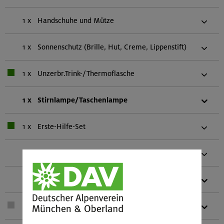
1 x
Handschuhe und Mütze
1 x
Sonnenschutz (Brille, Hut, Creme, Lippenstift)
1 x
Unzerbr.Trink-/Thermoflasche
1 x
Stirnlampe/Taschenlampe
1 x
Erste-Hilfe-Set
1 x
Mobiltelefon
1 x
Biwaksack (einer pro zwei Personen)
1 x
Teleskopstöcke