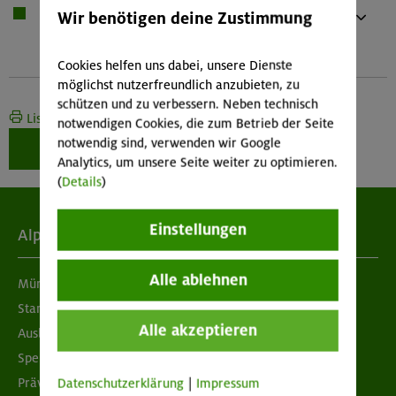
1 x
Bei Übernachtung: Hüttenschlafsack,
Wir benötigen deine Zustimmung
Waschzeug
Und kleines Handtuch
Cookies helfen uns dabei, unsere Dienste
möglichst nutzerfreundlich anzubieten, zu
schützen und zu verbessern. Neben technisch
Liste drucken
notwendigen Cookies, die zum Betrieb der Seite
notwendig sind, verwenden wir Google
Weiter zur Buchung
Analytics, um unsere Seite weiter zu optimieren.
(
Details
)
Einstellungen
Alpenverein
Alle ablehnen
München & Oberland
Standorte
Alle akzeptieren
Ausbildung & Jobs
Spenden
Prävention sexualisierter Gewalt
Datenschutzerklärung
|
Impressum