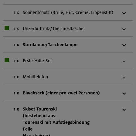
1 x
Sonnenschutz (Brille, Hut, Creme, Lippenstift)
1 x
Unzerbr.Trink-/Thermosflasche
1 x
Stirnlampe/Taschenlampe
1 x
Erste-Hilfe-Set
1 x
Mobiltelefon
1 x
Biwaksack (einer pro zwei Personen)
1 x
Skiset Tourenski
(bestehend aus:
Tourenski mit Aufstiegsbindung
Felle
Harscheisen)