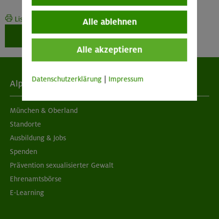
Liste drucken
Alle ablehnen
Weiter zur Buchung
Alle akzeptieren
Datenschutzerklärung
|
Impressum
Alpenverein
München & Oberland
Standorte
Ausbildung & Jobs
Spenden
Prävention sexualisierter Gewalt
Ehrenamtsbörse
E-Learning