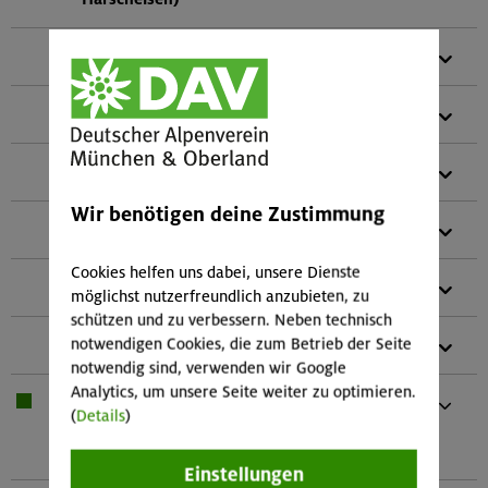
1 x
LVS-Gerät (Mehrantennen-LVS-Gerät)
1 x
Lawinenschaufel
1 x
Lawinensonde
Wir benötigen deine Zustimmung
1 x
Skitourenschuhe
Cookies helfen uns dabei, unsere Dienste
1 x
Teleskopstöcke
möglichst nutzerfreundlich anzubieten, zu
schützen und zu verbessern. Neben technisch
notwendigen Cookies, die zum Betrieb der Seite
1 x
Skitourenhelm (empfohlen)
notwendig sind, verwenden wir Google
Analytics, um unsere Seite weiter zu optimieren.
1 x
Bei Übernachtung: Hüttenschlafsack,
(
Details
)
Waschzeug
Und kleines Handtuch
Einstellungen