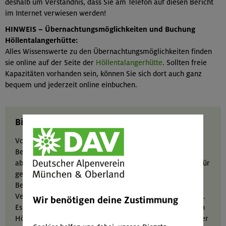
deshalb um Verständnis, dass Sie am Telefon auf diesen Bericht
im Internet verwiesen werden!
HINWEIS – Übernachtungsmöglichkeiten und Buchung
Höllentalangerhütte:
Alles Wissenswerte zu den Übernachtungsmöglichkeiten finden
sie online auf der Seite der
Höllentalangerhütte
. Sollten freie
Kapazitäten vorhanden sein, können Sie sich dort auch ganz
bequem und jederzeit online einbuchen.
Bitte beachten!
Von einer Besteigung durch nicht erfahrene
Bergsteiger*innen ohne Bergführer muss dringend
abgeraten werden. Die Besteigung der Zugspitze ist nur für
geübte und erfahrene Alpinist*innen zu empfehlen. Eine
Bergungsaktion kann ohne entsprechenden
Versicherungsschutz gleich mehrere Tausend Euro kosten.
Wir benötigen deine Zustimmung
Es handelt sich bei der Besteigung der Zugspitze über den
Höllentalklettersteig um eine alpine Tour. Dies sollte in der