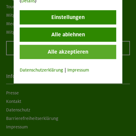
(
Details
)
Tour der Woche
Mitgliedermagazin alpinwelt
Einstellungen
Mediadaten
Mitgliedschaft kündigen
Alle ablehnen
Vertrag widerrufen
Alle akzeptieren
Datenschutzerklärung
|
Impressum
Info
Presse
Kontakt
Datenschutz
Barrierefreiheitserklärung
Impressum