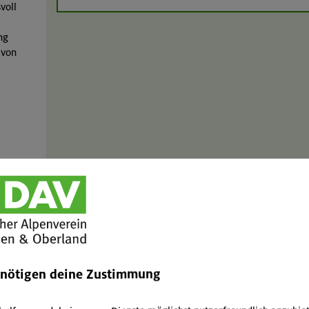
voll
ng
 von
Dieser Inhalt kann nicht angezeigt werden, da Inhalte
Cookie-Einstellungen deaktiviert sind. Inhalte von Dr
Ich bin damit einverstanden, dass Inhalte von Dritta
YouTube, meteoblue, Calaméo, Elfsight und eventim-l
Anbieter ggf. Cookies einsetzen, um das Funktioniere
enötigen deine Zustimmung
ten
zu optimieren. Weitere Informationen finden Sie in 
 zum