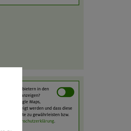
 von Drittanbietern in den
ittanbietern anzeigen?
nbietern (Google Maps,
ight) angezeigt werden und dass diese
n ihrer Inhalte zu gewährleisten bzw.
unserer
Datenschutzerklärung
.