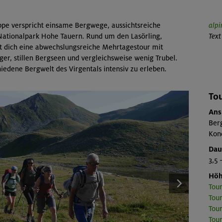
ppe verspricht einsame Bergwege, aussichtsreiche
alpi
Nationalpark Hohe Tauern. Rund um den Lasörling,
Text
et dich eine abwechslungsreiche Mehrtagestour mit
er, stillen Bergseen und vergleichsweise wenig Trubel.
iedene Bergwelt des Virgentals intensiv zu erleben.
Tou
Ans
Berg
Kond
Dau
3,5 
Höh
Tour
Tour
Tour
Tour