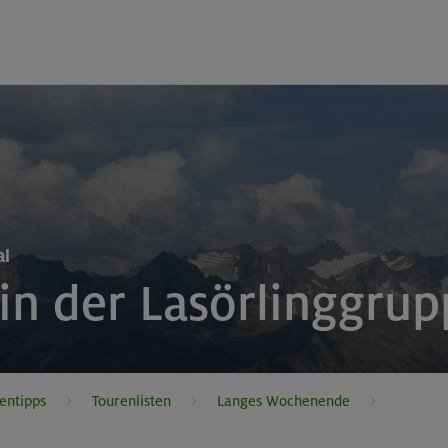
al
 in der Lasörlinggru
entipps
Tourenlisten
Langes Wochenende