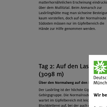
matterhornähnlichen Erscheinung eindrucks
über dem Mullitztal. Beim Anmarsch zur
Lasörlinghütte mag man sichseine Besteigu
kaum vorstellen, doch auf der Normalroute
Südosten müssen nur im Gipfelbereich die
Hände zur Hilfe genommen werden.
Tag 2: Auf den Lasörling
(3098 m)
Über den Normalweg auf den Lasörling
Der Lasörling ist der höchste Gipfel der
Wir b
Gebirgsgruppe. Die Normalroute von Südos
wartet im Gipfelbereich mit leichter
Blockkletterei auf, bei der auch die Hände