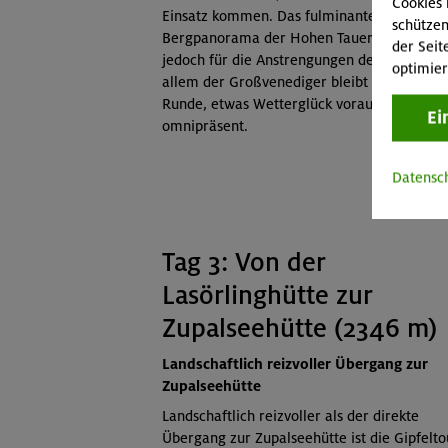
Cookies 
Einsatz kommen. Das fulminante
schützen
Bergpanorama der Hohen Tauern entschädi
der Seit
jedoch für die Anstrengungen des Aufstiegs:
optimier
allem der Großvenediger bleibt auf dieser
Runde, etwas Wetterglück vorausgesetzt,
Ei
omnipräsent.
Datensc
Tag 3: Von der
Lasörlinghütte zur
Zupalseehütte (2346 m)
Landschaftlich reizvoller Übergang zur
Zupalseehütte
Landschaftlich reizvoller als der direkte
Übergang zur Zupalseehütte ist die Gipfelto