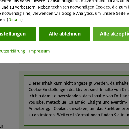
helfen uns dabei, unsere Dienste möglichst nutzerfreundlich anzubie
 und zu verbessern. Neben technisch notwendigen Cookies, die zum 
gt
e notwendig sind, verwenden wir Google Analytics, um unsere Seite w
 Vor
en. (
Details
)
nstellungen
Alle ablehnen
Alle akzepti
hutzerklärung
|
Impressum
Dieser Inhalt kann nicht angezeigt werden, da Inhalte
Cookie-Einstellungen deaktiviert sind. Inhalte von Dr
Ich bin damit einverstanden, dass Inhalte von Dritta
YouTube, meteoblue, Calaméo, Elfsight und eventim-l
Anbieter ggf. Cookies einsetzen, um das Funktioniere
zu optimieren. Weitere Informationen finden Sie in 
ur