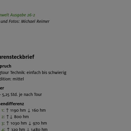
nwelt Ausgabe 26-2
 und Fotos: Michael Reimer
rensteckbrief
pruch
tour Technik: einfach bis schwierig
ition: mittel
er
– 5,25 Std. je nach Tour
endifferenz
 1
: ↑ 1190 hm ↓ 160 hm
 2
: ↑↓ 800 hm
 3
: ↑ 1030 hm ↓ 970 hm
 4
: ↑ 320 hm ↓ 1480 hm