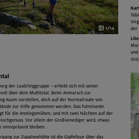
Kar
Tab
Virg
1/14
der
Lite
Mark
und 
2023
ntal
erg der Lasörlinggruppe – erhebt sich mit seiner
voll über dem Mullitztal. Beim Anmarsch zur
ung kaum vorstellen, doch auf der Normalroute von
 Hände zur Hilfe genommen werden. Das fulminante
t für die Anstiegsmühen, und mit zwei Nächten auf der
Hochgenuss. Vor allem der Großvenediger wird, etwas
de omnipräsent bleiben.
ergang zur Zupalseehütte ist die Gipfeltour über das