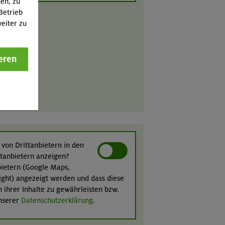
ten, zu
Betrieb
eiter zu
eren
 von Drittanbietern in den
ittanbietern anzeigen?
nbietern (Google Maps,
ight) angezeigt werden und dass diese
n ihrer Inhalte zu gewährleisten bzw.
unserer
Datenschutzerklärung
.