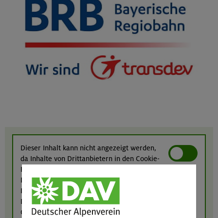
Dieser Inhalt kann nicht angezeigt werden,
da Inhalte von Drittanbietern in den Cookie-
Einstellungen deaktiviert sind. Inhalte von
Drittanbietern anzeigen?
Ich bin damit einverstanden, dass Inhalte von
Drittanbietern (Google Maps, YouTube, meteoblue,
Calaméo, Elfsight und eventim-light) angezeigt werden