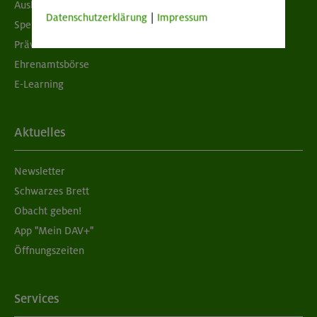
Ausbildung & Jobs
Datenschutzerklärung
|
Impressum
Spenden
Prävention sexualisierter Gewalt
Ehrenamtsbörse
E-Learning
Aktuelles
Newsletter
Schwarzes Brett
Obacht geben!
App "Mein DAV+"
Öffnungszeiten
Services