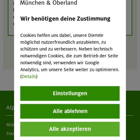
und dass diese Anbieter ggf. Cookies einsetzen, um das
Funktionieren ihrer Inhalte zu gewährleisten bzw. zu
optimieren. Weitere Informationen finden Sie in
Wir benötigen deine Zustimmung
unserer
Datenschutzerklärung
.
Cookies helfen uns dabei, unsere Dienste
möglichst nutzerfreundlich anzubieten, zu
schützen und zu verbessern. Neben technisch
notwendigen Cookies, die zum Betrieb der Seite
notwendig sind, verwenden wir Google
Analytics, um unsere Seite weiter zu optimieren.
(
Details
)
Einstellungen
Alpenverein
Alle ablehnen
München & Oberland
Alle akzeptieren
Standorte