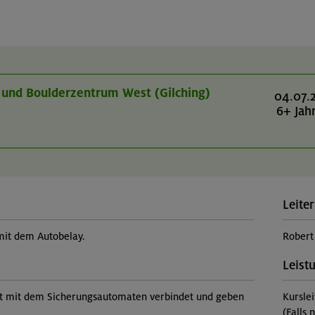
r- und Boulderzentrum West (Gilching)
04.07.
6+ Jah
Leiter
mit dem Autobelay.
Robert
Leist
ekt mit dem Sicherungsautomaten verbindet und geben
Kursle
(Falls 