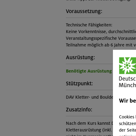
Voraussetzung:
Technische Fähigkeiten:
Keine Vorkenntnisse, durchschnittl
Veranstaltungsspezifische Vorauss
Teilnahme möglich ab 6 Jahre mit vo
Ausrüstung:
Benötigte Ausrüstung für diese 
Stützpunkt:
DAV Kletter- und Boulderzentrum W
Wir b
Zusatzinfo:
Cookies 
Nach dem Kurs kannst Du selbststän
schützen
Kletterausrüstung (inkl. Kletterschu
der Seit