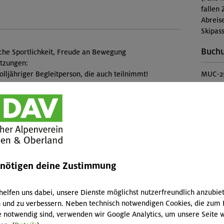
fallen 
Abreis
Skipass
Buch
iche Sportlichkeit, Freude an Bewegung
etzungen:
lljähriger Begleitperson, die auch teilnimmt!
MUC-2
Konta
Veranstaltung
Sekti
Preise
est (Gilching)
Mitgli
enötigen deine Zustimmung
Mitgli
Sektion
helfen uns dabei, unsere Dienste möglichst nutzerfreundlich anzubie
Nichtm
dig am Autobelay weiterklettern. Der Entleih der
 und zu verbessern. Neben technisch notwendigen Cookies, die zum 
he) ist im Kurspreis enthalten. Der Halleneintritt ist
e notwendig sind, verwenden wir Google Analytics, um unsere Seite w
Diese 