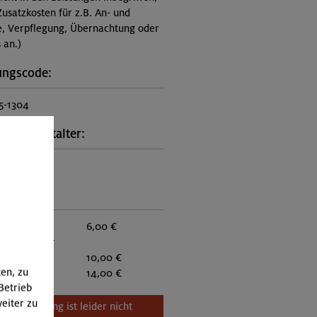
Zusatzkosten für z.B. An- und
e, Verpflegung, Übernachtung oder
 an.)
ungscode:
5-1304
kt Veranstalter:
on München
:
eder:
6,00 €
eder anderer
:
10,00 €
ten, zu
itglieder:
14,00 €
Betrieb
eiter zu
Veranstaltung ist leider nicht