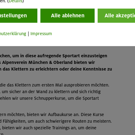
ahme möglich ab 6 Jahre mit volljähriger Begleitperson,
en. (
Details
)
mehr 
nstellungen
Alle ablehnen
Alle akzepti
hutzerklärung
|
Impressum
chen, um in diese aufregende Sportart einzusteigen
ls Alpenverein München & Oberland bieten wir
n das Klettern zu erleichtern oder deine Kenntnisse zu
 die das Klettern zum ersten Mal ausprobieren möchten.
 um sicher an der Wand zu klettern und sich richtig
fehlen wir unsere Schnupperkurse, um die Sportart
sern möchten, bieten wir Aufbaukurse an. Diese Kurse
d Fähigkeiten, um auch schwierigere Routen zu meistern.
 bieten wir auch spezielle Trainings an, um deine
rn.