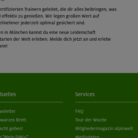
ifizierten Trainern geleitet, die dir alles beibringen, was
d effektiv zu genießen. Wir legen großen Wert auf
eilnehmer jederzeit optimal gesichert sind.
en in München kannst du eine neue Leidenschaft
arten der Welt erleben. Melde dich jetzt an und erlebe
ann!
tuelles
Services
wsletter
FAQ
hwarzes Brett
Tour der Woche
acht geben!
Mitgliedermagazin alpinwelt
p "Mein DAV+"
Mediadaten