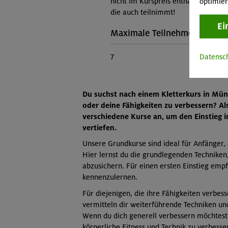
nicht im Kurspreis enthalten. Teiln
optimier
die auch teilnimmt!
Ei
Maximale Teilnehmerzahl:
7
Datensc
Du suchst nach einem Kletterkurs in Mün
oder deine Fähigkeiten zu verbessern? A
verschiedene Kurse an, um den Einstieg i
vertiefen.
Unsere Grundkurse sind ideal für Anfänger,
Hier lernst du die grundlegenden Techniken,
abzusichern. Für einen ersten Einstieg emp
kennenzulernen.
Für diejenigen, die ihre Fähigkeiten verbes
vermitteln dir weiterführende Techniken un
Wenn du dich generell verbessern möchtest,
körperliche Fitness und Technik zu verbesse