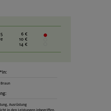
25
6 €
re
10 €
14 €
*in:
 Braun
ung:
itung, Ausrüstung
nicht in den Leistungen inbegriffen,