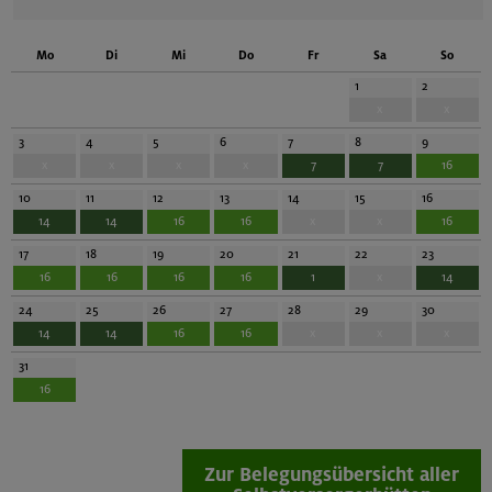
Mo
Di
Mi
Do
Fr
Sa
So
1
2
x
x
3
4
5
6
7
8
9
x
x
x
x
7
7
16
10
11
12
13
14
15
16
14
14
16
16
x
x
16
17
18
19
20
21
22
23
16
16
16
16
1
x
14
24
25
26
27
28
29
30
14
14
16
16
x
x
x
31
16
Zur Belegungsübersicht aller