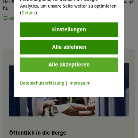
Der Parkplatz in Wildermieming ist nicht kostenfrei (und max. 48
Analytics, um unsere Seite weiter zu optimieren.
h).
(
Details
)
Anfahrtsroute bei Google Maps
Einstellungen
Alle ablehnen
Alle akzeptieren
Datenschutzerklärung
|
Impressum
Öffentlich in die Berge