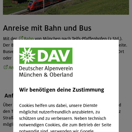
Anreise mit Bahn und Bus
Mit der
Bahn
von München nach Telfs-Pfaffenhofen (3 Std.).
Der Bahnhof liegt außerhalb des Ortes an der südlichen Innseite.
Busverbindung nach Affenhausen-Wildermieming von Telfs/Ort
oder zur Bushaltestelle Telfs Sonnensiedlung Nord.
Anreise planen mit MoBY
Wir benötigen deine Zustimmung
Anfahrt mit dem Auto
Über die Inntalautobahn oder über Leutasch bzw. Seefeld und
Cookies helfen uns dabei, unsere Dienste
den Telfser Berg – über Lehen bei Telfs zum kleinen Parkplatz
möglichst nutzerfreundlich anzubieten, zu
Straßberg vor der Schranke fahren, unbegrenztes Parken
schützen und zu verbessern. Neben technisch
möglich
notwendigen Cookies, die zum Betrieb der Seite
notwendig sind, verwenden wir Google