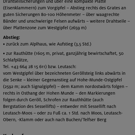
Drahtseilsicherungen und über eine kompakte Platte
(Eisenklammern) zum Vorgipfel – Abstieg rechts des Grates an
guten Sicherungen 80-100 Höhenmeter – über waagrechte
Bänder und unschwierige Felsen aufwärts – weitere Drahtseile –
über Plattenzone zum Westgipfel (2659 m)
Abstieg:
• zurück zum Alplhaus, wie Aufstieg (3,5 Std.)
• zur Rauthütte (1605 m, privat, ganzjährig bewirtschaftet, 50
Schlafplätze,
Tel. +43 664 28 15 611) bzw. Leutasch:
vom Westgipfel über bezeichneten Geröllsteig links abwärts in
die Senke – kleiner Gegenanstieg auf Hohe-Munde-Ostgipfel
(2592 m; auch Signalgipfel) – dem Kamm nordostwärts folgen –
rechts in Osthang der Hohen Munde – den Markierungen
folgen durch Geröll, Schrofen zur Rauthhütte (auch
Bergstation des Sessellifts) – entweder mit Sessellift nach
Leutasch-Moos – oder zu Fuß ca. 1 Std. nach Moos, Leutasch-
Obern, -Klamm oder auch nach Buchen/Telfser Berg