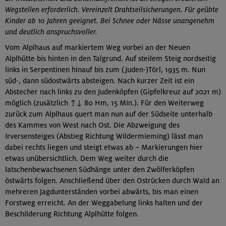
Wegstellen erforderlich. Vereinzelt Drahtseilsicherungen. Für geübte
Kinder ab 10 Jahren geeignet. Bei Schnee oder Nässe unangenehm
und deutlich anspruchsvoller.
Vom Alplhaus auf markiertem Weg vorbei an der Neuen
Alplhütte bis hinten in den Talgrund. Auf steilem Steig nordseitig
links in Serpentinen hinauf bis zum (Juden-)Törl, 1935 m. Nun
süd-, dann südostwärts absteigen. Nach kurzer Zeit ist ein
Abstecher nach links zu den Judenköpfen (Gipfelkreuz auf 2021 m)
möglich (zusätzlich ↑↓ 80 Hm, 15 Min.). Für den Weiterweg
zurück zum Alplhaus quert man nun auf der Südseite unterhalb
des Kammes von West nach Ost. Die Abzweigung des
Irversensteiges (Abstieg Richtung Wildermieming) lässt man
dabei rechts liegen und steigt etwas ab – Markierungen hier
etwas unübersichtlich. Dem Weg weiter durch die
latschenbewachsenen Südhänge unter den Zwölferköpfen
östwärts folgen. Anschließend über den Ostrücken durch Wald an
mehreren Jagdunterständen vorbei abwärts, bis man einen
Forstweg erreicht. An der Weggabelung links halten und der
Beschilderung Richtung Alplhütte folgen.