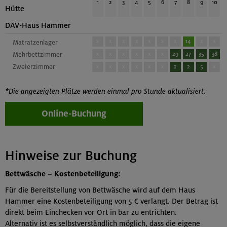
1
2
3
4
5
6
7
8
9
10
Hütte
DAV-Haus Hammer
x
x
x
x
x
x
x
14
x
x
Matratzenlager
Mehrbettzimmer
x
x
x
x
x
x
29
27
35
38
Zweierzimmer
x
x
x
x
x
x
2
2
5
x
*Die angezeigten Plätze werden einmal pro Stunde aktualisiert.
Online-Buchung
Hinweise zur Buchung
Bettwäsche – Kostenbeteiligung:
Für die Bereitstellung von Bettwäsche wird auf dem Haus
Hammer eine Kostenbeteiligung von 5 € verlangt. Der Betrag ist
direkt beim Einchecken vor Ort in bar zu entrichten.
Alternativ ist es selbstverständlich möglich, dass die eigene