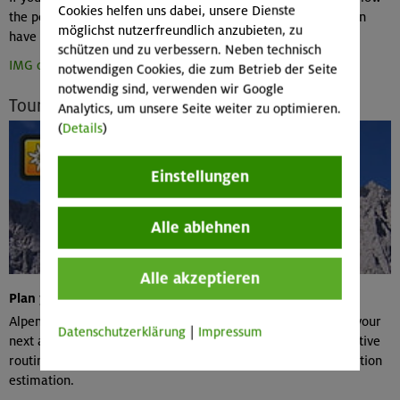
Cookies helfen uns dabei, unsere Dienste
the post on the timeline. Without a Facebook account you can
möglichst nutzerfreundlich anzubieten, zu
have a look at the timeline & picutres.
schützen und zu verbessern. Neben technisch
IMG on Facebook...
notwendigen Cookies, die zum Betrieb der Seite
notwendig sind, verwenden wir Google
Tour Planning Tool
Analytics, um unsere Seite weiter zu optimieren.
(
Details
)
Einstellungen
Alle ablehnen
Alle akzeptieren
Plan your tours online
Alpenvereinaktiv.com helps you to plan your tours and plan your
Datenschutzerklärung
|
Impressum
next adventure. Create an account an plan your tour with active
routing and automatically generated height profile and duration
estimation.