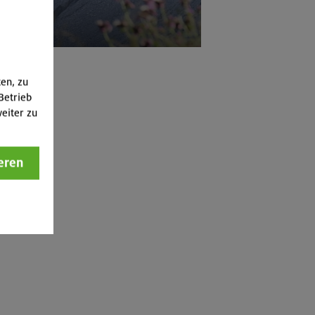
mehr
ten, zu
Betrieb
eiter zu
eren