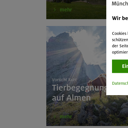
mehr
Wir b
Cookies 
schützen
der Seit
optimier
Ei
Vorsicht Kuh!
Datensc
Tierbegegnungen
auf Almen
mehr