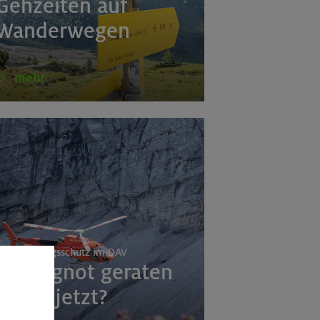
Gehzeiten auf
Wanderwegen
mehr
ersicherungsschutz im DAV
In Bergnot geraten
– was jetzt?