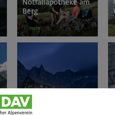
Notfallapotheke am
Berg
mehr
Nacht am Berg
V
Dein erstes
Hüttenwochenende