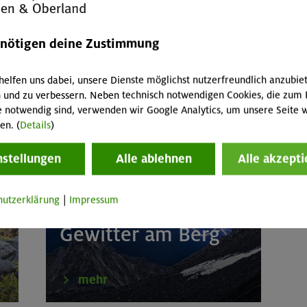
mehr
enötigen deine Zustimmung
helfen uns dabei, unsere Dienste möglichst nutzerfreundlich anzubie
 und zu verbessern. Neben technisch notwendigen Cookies, die zum 
e notwendig sind, verwenden wir Google Analytics, um unsere Seite w
en. (
Details
)
nstellungen
Alle ablehnen
Alle akzepti
hutzerklärung
|
Impressum
Timing ist alles
Gewitter am Berg
mehr