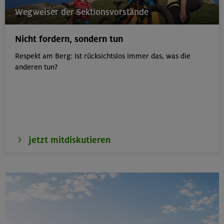
22.08.26
Wegweiser der Sektionsvorstände
MTB-Tour rund um das Demeljoch
Nicht fordern, sondern tun
Karwendel
Respekt am Berg: Ist rücksichtslos immer das, was die
anderen tun?
24.-28.08.26
Kinderkletterkurs für Anfänger im Altmühltal
Südlicher Frankenjura
jetzt mitdiskutieren
23.08.26
Seekarspitze 2053 m
Karwendel