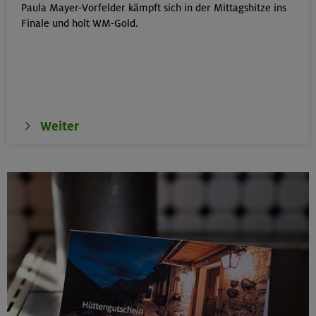
Paula Mayer-Vorfelder kämpft sich in der Mittagshitze ins
Schwarzenstein 3369 m und Schönbichler Horn 3133
Finale und holt WM-Gold.
m
Zillertaler Alpen
16.08.26
Schinder 1808 m
Weiter
Bayerische Voralpen (Schlierseer Berge)
17./18./19.08.26
Aufbaukurs Klettern indoor (3 Termine)
München