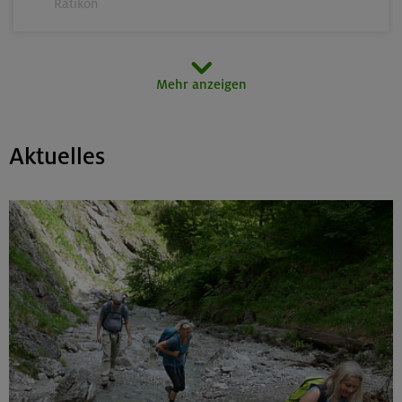
Rätikon
15.08.26
Mehr anzeigen
MTB-Tour rund um den Hochgern
Chiemgauer Alpen
Aktuelles
17.-21.08.26
Kinderkletterkurs für Anfänger im Altmühltal
Südlicher Frankenjura
17./18./19.08.26
Grundkurs Klettern indoor