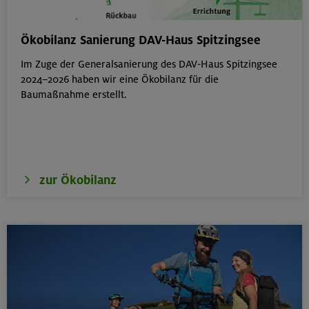
Bouldern für Einsteiger indoor
Ökobilanz Sanierung DAV-Haus Spitzingsee
München
Im Zuge der Generalsanierung des DAV-Haus Spitzingsee
2024–2026 haben wir eine Ökobilanz für die
Baumaßnahme erstellt.
22.08.26
Simetsberg 1840 m
Bayerische Voralpen (Estergebirge)
zur Ökobilanz
22.-24.08.26
Birnhorn 2634 m, Hochzint 2246 m und Dürrkarhorn
2287 m
Leoganger Steinberge