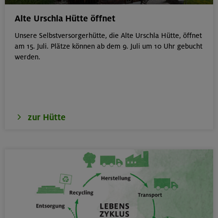
von 6-9 J.
Kitzbüheler Alpen
Alte Urschla Hütte öffnet
Unsere Selbstversorgerhütte, die Alte Urschla Hütte, öffnet
am 15. Juli. Plätze können ab dem 9. Juli um 10 Uhr gebucht
werden.
21./22./23.08.26
Kombikurs: Grund- und Aufbaukurs Klettern indoor (3
Termine)
München
zur Hütte
21.08.26
Klettertreff indoor
München
22./23.08.26