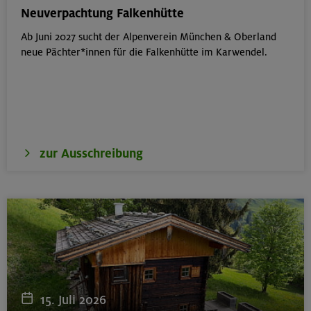
München
Neuverpachtung Falkenhütte
Ab Juni 2027 sucht der Alpenverein München & Oberland
neue Pächter*innen für die Falkenhütte im Karwendel.
19.08.26
Fahrtechnik I - Basic - Kompakt
München
zur Ausschreibung
21.-25.08.26
Hohe Gipfel in der wilden Texelgruppe
Ötztaler Alpen
21.-23.08.26
Familienfreizeit: Hüttenübernachtung mit Kindern
15. Juli 2026