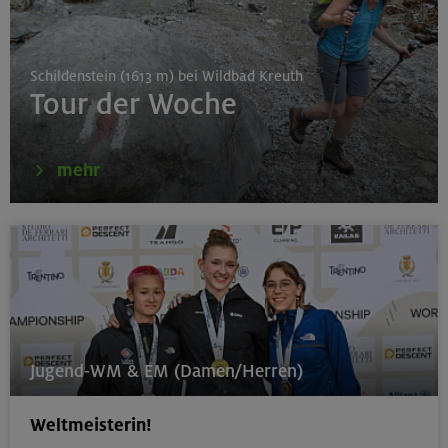
München
Schildenstein (1613 m) bei Wildbad Kreuth
Tour der Woche
16.08.26
Karwendel-Runde
mehr
Karwendel
17.08.26
Klettertreff indoor
München
Jugend-WM & EM (Damen/Herren)
Weltmeisterin!
17.-19.08.26