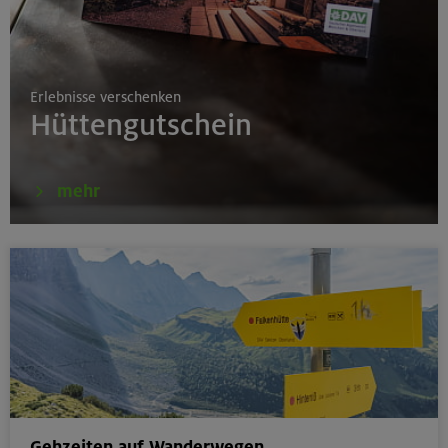
17./18./19.08.26
Aufbaukurs Klettern indoor
Erlebnisse verschenken
München
Hüttengutschein
16.08.26
mehr
Schnupperkletterkurs indoor
München
18.08.26
Klettertreff Kids in den Sommerferien für 8-12 Jährige
Gilching
Gehzeiten auf Wanderwegen