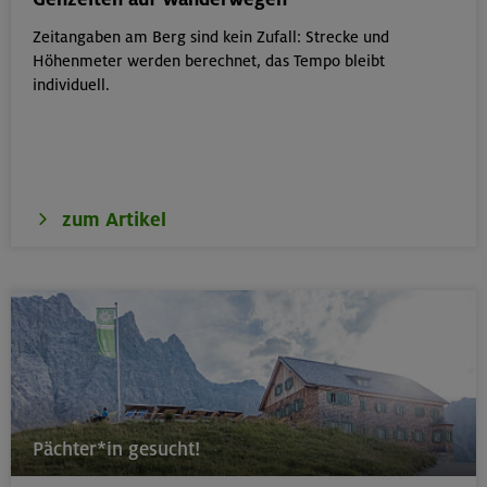
Zeitangaben am Berg sind kein Zufall: Strecke und
18.08.26
Höhenmeter werden berechnet, das Tempo bleibt
Klettertreff Kids in den Sommerferien für 8-12 Jährige
individuell.
München
zum Artikel
18.08.26
Fahrtechnik II - Advanced - Kompakt
München
19.08.26
Schnupperkletterkurs indoor
Pächter*in gesucht!