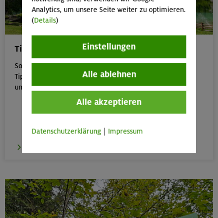
Analytics, um unsere Seite weiter zu optimieren.
(
Details
)
Einstellungen
Tipps für Bergtouren im Sommer
Sommer in den Bergen genießen – aber sicher: Unsere
Alle ablehnen
Tipps zu Hitze, Gewitter & Co. helfen dir, entspannt
unterwegs zu bleiben.
Alle akzeptieren
Datenschutzerklärung
|
Impressum
zu den Tipps