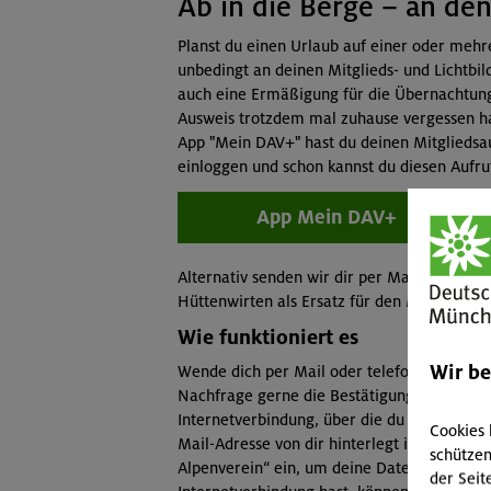
Ab in die Berge – an de
Planst du einen Urlaub auf einer oder meh
unbedingt an deinen Mitglieds- und Lichtbi
auch eine Ermäßigung für die Übernachtung
Ausweis trotzdem mal zuhause vergessen hab
App "Mein DAV+" hast du deinen Mitglieds
einloggen und schon kannst du diesen Aufru
App Mein DAV+
Alternativ senden wir dir per Mail eine Best
Hüttenwirten als Ersatz für den Mitgliedsau
Wie funktioniert es
Wir b
Wende dich per Mail oder telefonisch an ein
Nachfrage gerne die Bestätigung zu – im Üb
Internetverbindung, über die du deine Mails
Cookies 
Mail-Adresse von dir hinterlegt ist. Am best
schützen
Alpenverein“ ein, um deine Daten zu überpr
der Seit