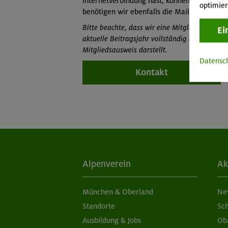
Internetverbindung hast, können wir die Bes
optimier
benötigen wir ebenfalls die Mail-Adresse der
Bitte beachte, dass wir eine Mitgliedschaftsb
Ei
aktuelle Beitragsjahr vollständig bezahlt wur
Mitgliedsausweis darstellt.
Datensc
Kontakt
Alpenverein
Ak
München & Oberland
Ne
Standorte
Sc
Ausbildung & Jobs
Ob