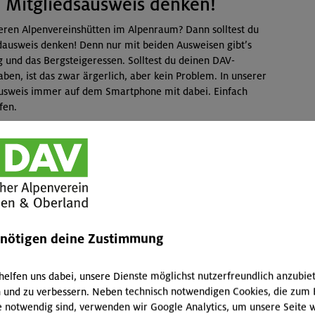
n Mitgliedsausweis denken!
reren Alpenvereinshütten im Alpenraum? Dann solltest du
ldausweis denken! Denn nur mit beiden Ausweisen gibt’s
 und das Bergsteigeressen. Solltest du deinen DAV-
en, ist das zwar ärgerlich, aber kein Problem. In unserer
ausweis immer auf dem Smartphone mit dabei. Einfach
fen.
ätigung zu, die in den allermeisten Fällen von den
sweis akzeptiert wird.
enötigen deine Zustimmung
e unserer Servicestellen, wir senden dir dann auf
rigen kostenfrei. Du benötigst dafür nur eine
 abrufen kannst. Bitte überprüfe auch, ob bei uns eine
helfen uns dabei, unsere Dienste möglichst nutzerfreundlich anzubie
en, du loggst dich direkt in unser Mitgliederportal „Mein
 und zu verbessern. Neben technisch notwendigen Cookies, die zum 
üfen und ggf. zu aktualisieren. Wenn du keine
e notwendig sind, verwenden wir Google Analytics, um unsere Seite w