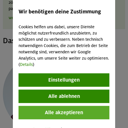
2017 wurde ein Lenkungskonzept vorgestellt, und dann
passierte lange nichts ...
Wir benötigen deine Zustimmung
weiterlesen
Cookies helfen uns dabei, unsere Dienste
möglichst nutzerfreundlich anzubieten, zu
Das Projektteam stellt sich vor:
schützen und zu verbessern. Neben technisch
notwendigen Cookies, die zum Betrieb der Seite
notwendig sind, verwenden wir Google
Analytics, um unsere Seite weiter zu optimieren.
(
Details
)
Einstellungen
Alle ablehnen
Alle akzeptieren