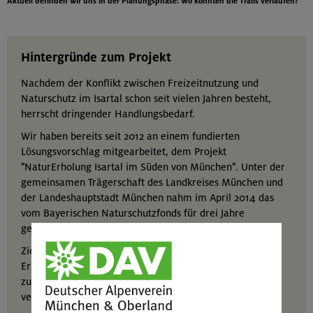
Aktuell befinden wir uns in der Planungsphase: Wo könnten die Trails verlaufen?
Hintergründe zum Projekt
Nachdem der Konflikt zwischen Freizeitnutzung und
Naturschutz im Isartal schon seit vielen Jahren besteht,
herrscht dringender Handlungsbedarf.
Wir haben bereits seit 2012 an einem fundierten
Lösungsvorschlag mitgearbeitet, dem Projekt
"NaturErholung Isartal im Süden von München". Unter der
gemeinsamen Trägerschaft des Landkreises München und
der Landeshauptstadt München nahm im April 2014 das
vom Bayerischen Naturschutzfonds für drei Jahre
geförderte Projekt seine Arbeit auf.
Ziel des Projektes war und ist es, Freizeit- und
Erholungsnutzungen im "Oberen Isartal" besser
zu lenken und die Erholungsuchenden für ein
verantwortliches Verhalten zu sensibilisieren.