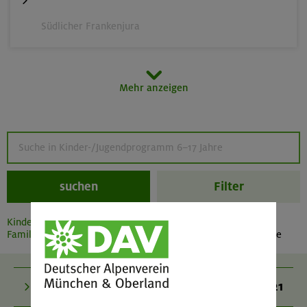
Südlicher Frankenjura
29.08.-02.09.26
Mehr anzeigen
Hochtouren im Sellrain in den Stubaier Alpen
Stubaier Alpen (Sellrain)
suchen
Filter
07.-11.09.26
Eseliges Berg-Abenteuer
Kinder-, Jugend- und
Familienprogramm
Kinder-/Jugendprogramm 6–17 Jahre
Bayerische Voralpen (Schlierseer Berge)
21
Abenteuer & Erlebnisfreizeiten
06.-12.09.26