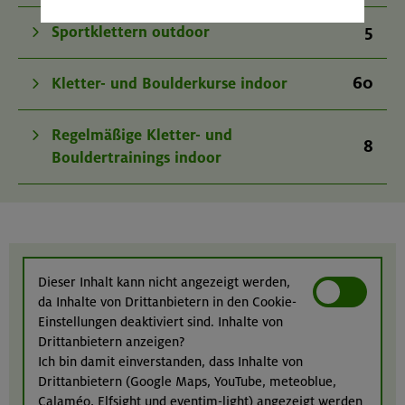
5
Sportklettern outdoor
60
Kletter- und Boulderkurse indoor
Regelmäßige Kletter- und
8
Bouldertrainings indoor
Dieser Inhalt kann nicht angezeigt werden,
da Inhalte von Drittanbietern in den Cookie-
Einstellungen deaktiviert sind. Inhalte von
Drittanbietern anzeigen?
Ich bin damit einverstanden, dass Inhalte von
Drittanbietern (Google Maps, YouTube, meteoblue,
Calaméo, Elfsight und eventim-light) angezeigt werden