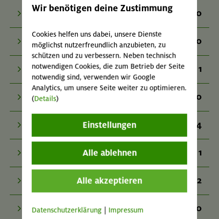
Wir benötigen deine Zustimmung
Adventurecamp im Karwendel
0
Ski-, Snowboard- und Langlaufkurse
Cookies helfen uns dabei, unsere Dienste
Karwendel
0
Ski & Board auf Tour
möglichst nutzerfreundlich anzubieten, zu
schützen und zu verbessern. Neben technisch
notwendigen Cookies, die zum Betrieb der Seite
1
Grundkurs Bergsteigen
20.09.26
notwendig sind, verwenden wir Google
Mountainbike-Grundkurs Fahrtechnik und kleine Tour
Analytics, um unsere Seite weiter zu optimieren.
0
Klettersteigkurse
(
Details
)
München und Umgebung
4
Einstellungen
Klettern Alpin
1
Alle ablehnen
Gletscher-, Eis- & Hochtouren
01.-03.11.26
Herbstliche Durchquerung von Lenggries zum
Kochelsee
2
Alle akzeptieren
Mountainbiken
Bayerische Voralpen (Benediktenwandgruppe)
0
Wildwasser
Datenschutzerklärung
|
Impressum