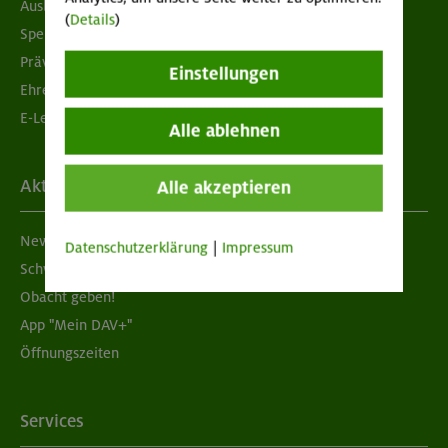
Ausbildung & Jobs
(
Details
)
Spenden
Prävention sexualisierter Gewalt
Einstellungen
Ehrenamtsbörse
E-Learning
Alle ablehnen
Aktuelles
Alle akzeptieren
Newsletter
Datenschutzerklärung
|
Impressum
Schwarzes Brett
Obacht geben!
App "Mein DAV+"
Öffnungszeiten
Services