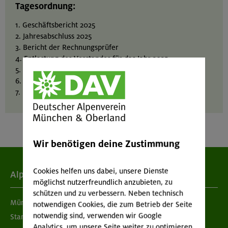
Tagesordnung:
1. Geschäftsbericht 2025
2. Jahresabschluss 2025
3. Bericht der Rechnungsprüfer
4. Entlastung des Vorstandes für das Jahr 2025
5. Danksagungen und Ehrungen
6. Nachwahlen
7. Haushaltsvoranschlag 2026
Wir benötigen deine Zustimmung
Cookies helfen uns dabei, unsere Dienste
Alpenverein
möglichst nutzerfreundlich anzubieten, zu
schützen und zu verbessern. Neben technisch
München & Oberland
notwendigen Cookies, die zum Betrieb der Seite
notwendig sind, verwenden wir Google
Standorte
Analytics, um unsere Seite weiter zu optimieren.