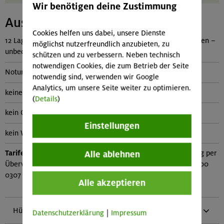
Wir benötigen deine Zustimmung
Ausstattung
Cookies helfen uns dabei, unsere Dienste
12 Lager mit Decken, die bei Überfüllung evtl. nicht ausreichen –
möglichst nutzerfreundlich anzubieten, zu
unbedingt eigenen Schlafsack/eigene Decke mitnehmen!
schützen und zu verbessern. Neben technisch
notwendigen Cookies, die zum Betrieb der Seite
Notunterkunft ohne AV-Schlüssel
notwendig sind, verwenden wir Google
Analytics, um unsere Seite weiter zu optimieren.
keine Kochgelegenheit
(
Details
)
kein Ofen
Einstellungen
kein Wasser
Tarife:
Übernachtungsgebühr 5 €/Person und Nacht, Zahlung per
Alle ablehnen
Überweisung an Sektion München IBAN DE25 7015 0000 0000
0307 59
Alle akzeptieren
Hütteninfos
Datenschutzerklärung
|
Impressum