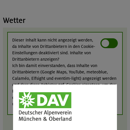
Wetter
Dieser Inhalt kann nicht angezeigt werden,
da Inhalte von Drittanbietern in den Cookie-
Einstellungen deaktiviert sind. Inhalte von
Drittanbietern anzeigen?
Ich bin damit einverstanden, dass Inhalte von
Drittanbietern (Google Maps, YouTube, meteoblue,
Calaméo, Elfsight und eventim-light) angezeigt werden
und dass diese Anbieter ggf. Cookies einsetzen, um das
Funktionieren ihrer Inhalte zu gewährleisten bzw. zu
optimieren. Weitere Informationen finden Sie in
unserer
Datenschutzerklärung
.