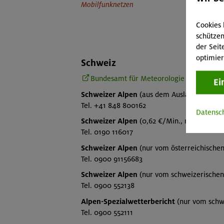
Mobilfunknetzen
Cookies 
schützen
der Seit
optimier
Schweiz
Bundesamt für Meteorologie und Klimat
Ei
Schweizer Alpen
(aus dem Ausland, auch v
Tel. +41 848 800162
Datensc
Schweizer Alpen
(0,62 €/Min., nur aus Deu
Tel. 0190 116017
Schweizer Alpen
(nur vom österreichischen 
Tel. 0900 91156683
Schweizer Alpen
(nur vom schweizerischen 
Tel. 0900 552138
Alpen-Spezialwetterbericht
(nur vom schwe
Tel. 0900 552111