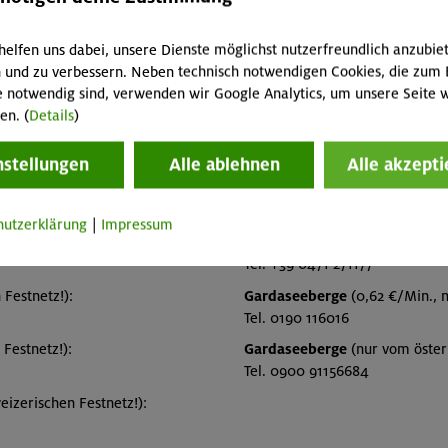
helfen uns dabei, unsere Dienste möglichst nutzerfreundlich anzubie
 und zu verbessern. Neben technisch notwendigen Cookies, die zum 
e notwendig sind, verwenden wir Google Analytics, um unsere Seite w
en. (
Details
)
Südtirol, Bozen, Veneto
ologie MeteoSchweiz
Wetter der Autonomen Provi
nstellungen
Alle ablehnen
Alle akzepti
om Handy):
Agenzia Regionale per la Pr
Veneto (ARPAV)
hutzerklärung
|
Impressum
tschland):
Südtirol
(deutsch und italienisc
Tel. +39 0471 271177
Festnetz!):
Gardaseeberge
(0,62 €/Min., n
Tel. 0190 116016
Festnetz!):
Gardaseeberge
(nur vom österr
Tel. 0900 91156684
izerischen Festnetz!):