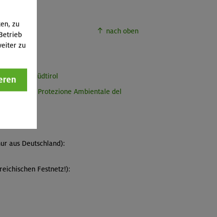
ten, zu
nach oben
Betrieb
eiter zu
nz Bozen–Südtirol
eren
evenzione e Protezione Ambientale del
h):
ur aus Deutschland):
eichischen Festnetz!):