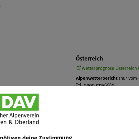
g
Österreich
Wetterprognose Österreich
Alpenwetterbericht
(nur vom ö
Tel. 0900 91156680
Regionalwetter
(nur vom öster
Tel. 0900 91156681
imal 42 ct/min innerhalb
it der nächstgelegenen DWD-
Ostalpen
(nur vom österreichis
Tel. 0900 91156682
 116952-7
ggf. abweichende Preise aus den
enötigen deine Zustimmung