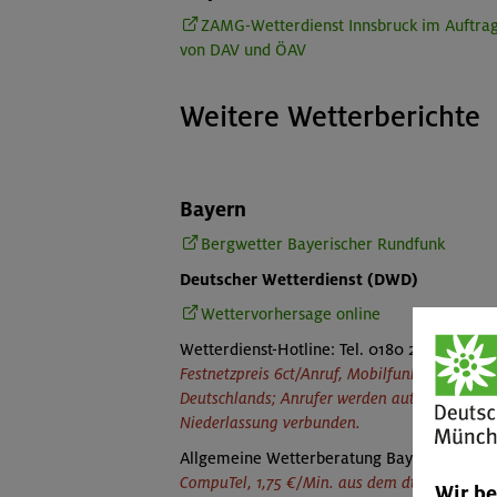
ZAMG-Wetterdienst Innsbruck im Auftra
von DAV und ÖAV
Weitere Wetterberichte
Bayern
Bergwetter Bayerischer Rundfunk
Deutscher Wetterdienst (DWD)
Wettervorhersage online
Wetterdienst-Hotline: Tel. 0180 2 913 913
Festnetzpreis 6ct/Anruf, Mobilfunkpreise max
Deutschlands; Anrufer werden automatisch m
Niederlassung verbunden.
Allgemeine Wetterberatung Bayern: 0900 1
CompuTel, 1,75 €/Min. aus dem dt. Festnetz, 
Wir b