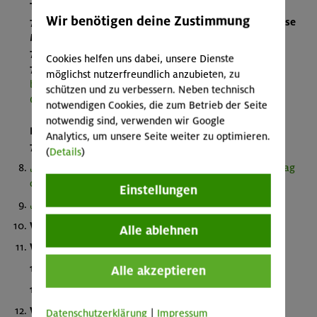
Teply
Wir benötigen deine Zustimmung
7.5
Antrag Nachhaltige Versicherung
- Dr. Marie Luise
Meinhold
7.6 Antrag politisches Engagement
Cookies helfen uns dabei, unsere Dienste
7.7
Antrag Umfrage Fusion / Überprüfung des
möglichst nutzerfreundlich anzubieten, zu
bestehenden Verhältnisses der Sektionen München &
schützen und zu verbessern. Neben technisch
Oberland
notwendigen Cookies, die zum Betrieb der Seite
- Roman Ossner, Simon Grünewald, Uwe
notwendig sind, verwenden wir Google
Kranenpohl, Frithjof Winkelmann
Analytics, um unsere Seite weiter zu optimieren.
7.8
Antrag Nachhaltiges Bauen
- Lutz Hentschel
(
Details
)
Beschlussfassung über Änderung der Beiträge - Antrag
des Vorstandes
Einstellungen
Haushaltsplan 2025
Wahlen zum Vorstand
Alle ablehnen
Wahlen der Referent*innen
11.1 Wahlen der SV-Hüttenreferent*innen
Alle akzeptieren
11.2 Wahlen des*der Naturschutzreferent*in
Wahl der Rechnungsprüfer*innen
Datenschutzerklärung
|
Impressum