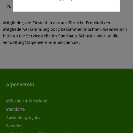
Wahl der Wirtschaftsprüfungsgesellschaft
Mitglieder, die Einsicht in das ausführliche Protokoll der
Mitgliederversammlung 2025 bekommen möchten, wenden sich
bitte an die Servicestelle im Sporthaus Schuster oder an die
verwaltung@alpenverein-muenchen.de.
Alpenverein
München & Oberland
Standorte
Ausbildung & Jobs
Spenden