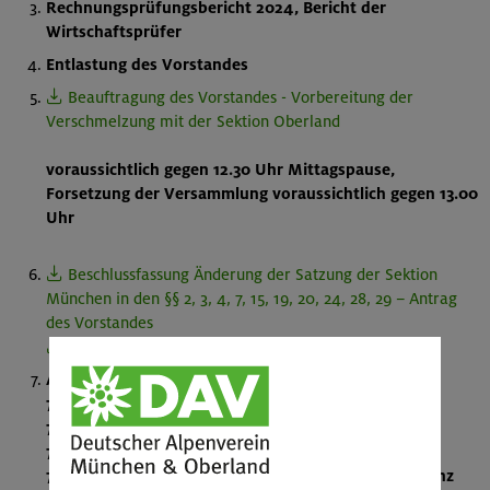
Rechnungsprüfungsbericht 2024, Bericht der
Wirtschaftsprüfer
Entlastung des Vorstandes
Beauftragung des Vorstandes - Vorbereitung der
Verschmelzung mit der Sektion Oberland
voraussichtlich gegen 12.30 Uhr Mittagspause,
Forsetzung der Versammlung voraussichtlich gegen 13.00
Uhr
Beschlussfassung Änderung der Satzung der Sektion
München in den §§ 2, 3, 4, 7, 15, 19, 20, 24, 28, 29 – Antrag
des Vorstandes
- (Erläuterungen zu den Änderungen)
Anträge
7.1
Antrag Wahl freie Delegierte
- Uwe Kranenpohl
7.2
Antrag Ersatzdelegierte
- Uwe Kranenpohl
7.3
Antrag Aufgaben Delegierte
- Peter Dill
7.4
Antrag Einführung Quote bei Delegierten
- Lorenz