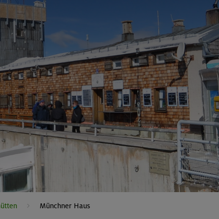
hütten
Münchner Haus