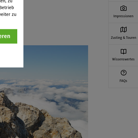
ten, zu
Betrieb
eiter zu
Impressionen
eren
Zustieg & Touren
Wissenswertes
FAQs