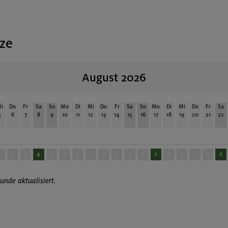
tze
August 2026
i
Do
Fr
Sa
So
Mo
Di
Mi
Do
Fr
Sa
So
Mo
Di
Mi
Do
Fr
Sa
5
6
7
8
9
10
11
12
13
14
15
16
17
18
19
20
21
22
x
x
x
4
x
x
x
x
x
x
x
x
2
x
x
x
x
2
unde aktualisiert.