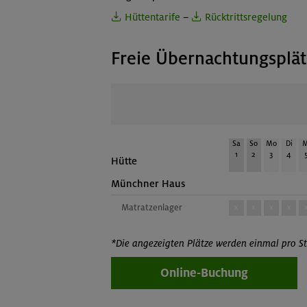
Hüttentarife
–
Rücktrittsregelung
Freie Übernachtungsplä
Sa
So
Mo
Di
M
1
2
3
4
Hütte
Münchner Haus
Matratzenlager
x
x
x
x
*Die angezeigten Plätze werden einmal pro St
Online-Buchung