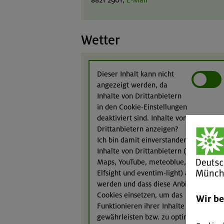
Wetter
Dieser Inhalt kann nicht
angezeigt werden, da
Inhalte von Drittanbietern
in den Cookie-Einstellungen
deaktiviert sind. Inhalte von
Drittanbietern anzeigen?
Ich bin damit einverstanden, dass
Inhalte von Drittanbietern (Google
Maps, YouTube, meteoblue, Calaméo,
Elfsight und eventim-light) angezeigt
werden und dass diese Anbieter ggf.
Cookies einsetzen, um das
Wir b
Funktionieren ihrer Inhalte zu
gewährleisten bzw. zu optimieren.