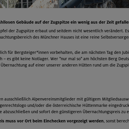
llosen Gebäude auf der Zugspitze ein wenig aus der Zeit gefalle
fel der Zugspitze erbaut und seitdem nicht wesentlich verändert. Es
nachtungsbereich des Münchner Hauses ist eine reine Selbstversorge
ßlich für Bergsteiger*innen vorbehalten, die am nächsten Tag den Jub
ch – es gibt keine Notlager. Wer "nur mal so" am höchsten Berg Deu
 Übernachtung auf einer unserer anderen Hütten rund um die Zugspi
ausschließlich Alpenvereinsmitglieder mit gültigem Mitgliedsausweis
genrechtslogo und/oder die österreichische Hüttenmarke eingedruckt 
tte abzuschließen und sofort den günstigeren Übernachtungspreis zu e
eis muss vor Ort beim Einchecken vorgezeigt werden
, sonst berec