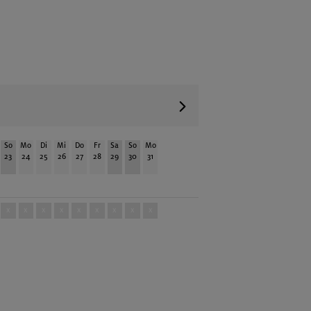
So
Mo
Di
Mi
Do
Fr
Sa
So
Mo
23
24
25
26
27
28
29
30
31
x
x
x
x
x
x
x
x
x