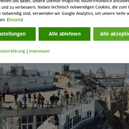
helfen uns dabei, unsere Dienste möglichst nutzerfreundlich anzubie
 und zu verbessern. Neben technisch notwendigen Cookies, die zum 
e notwendig sind, verwenden wir Google Analytics, um unsere Seite w
en. (
Details
)
nstellungen
Alle ablehnen
Alle akzepti
Münchner Haus
hutzerklärung
|
Impressum