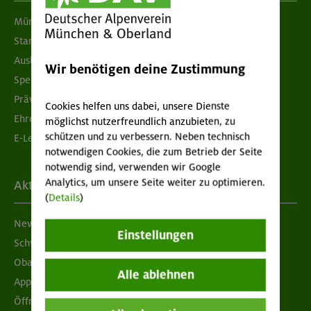
München & Oberland
Standorte
Ausbildung & Jobs
Wir benötigen deine Zustimmung
Spenden
Prävention sexualisierter Gewalt
Cookies helfen uns dabei, unsere Dienste
Ehrenamtsbörse
möglichst nutzerfreundlich anzubieten, zu
schützen und zu verbessern. Neben technisch
E-Learning
notwendigen Cookies, die zum Betrieb der Seite
notwendig sind, verwenden wir Google
Analytics, um unsere Seite weiter zu optimieren.
Aktuelles
(
Details
)
Newsletter
Einstellungen
Schwarzes Brett
Obacht geben!
Alle ablehnen
App "Mein DAV+"
Öffnungszeiten