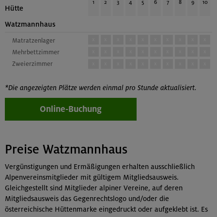
1
2
3
4
5
6
7
8
9
10
Hütte
Watzmannhaus
x
x
x
x
x
x
x
x
x
x
Matratzenlager
Mehrbettzimmer
x
x
x
x
x
x
x
x
x
x
Zweierzimmer
x
x
x
x
x
x
x
x
x
x
*Die angezeigten Plätze werden einmal pro Stunde aktualisiert.
Online-Buchung
Preise Watzmannhaus
Vergünstigungen und Ermäßigungen erhalten ausschließlich
Alpenvereinsmitglieder mit gültigem Mitgliedsausweis.
Gleichgestellt sind Mitglieder alpiner Vereine, auf deren
Mitgliedsausweis das Gegenrechtslogo und/oder die
österreichische Hüttenmarke eingedruckt oder aufgeklebt ist. Es