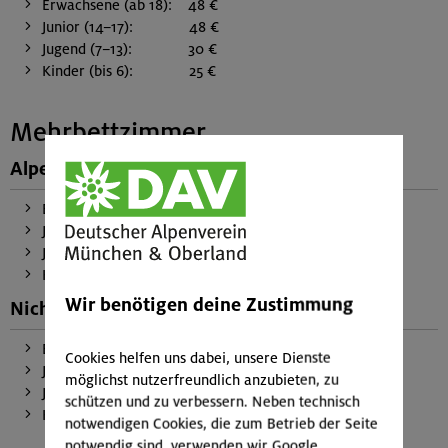
Erwachsene (ab 18): 48 €
Junior (14–17): 48 €
Jugend (7–13): 30 €
Kinder (bis 6): 25 €
Mehrbettzimmer
Alpenvereinsmitglieder
Erwachsene (ab 26): 25 €
Junior (19–25): 25 €
Jugend (7–18): 13 €
Kinder (bis 6): 8 €
Wir benötigen deine Zustimmung
Nichtmitglieder
Erwachsene (ab 18): 39 €
Cookies helfen uns dabei, unsere Dienste
Junior (14–17): 36 €
möglichst nutzerfreundlich anzubieten, zu
Jugend (7–13): 26 €
schützen und zu verbessern. Neben technisch
Kinder (bis 6): 20 €
notwendigen Cookies, die zum Betrieb der Seite
notwendig sind, verwenden wir Google