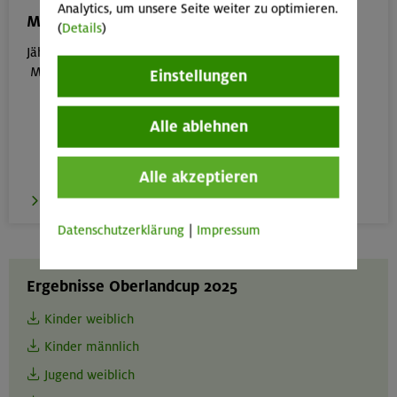
Analytics, um unsere Seite weiter zu optimieren.
Münchner Stadtmeisterschaft 2026
(
Details
)
Jährlicher Boulder- und Kletterwettbewerb in Freimann –
Münchner Stadtmeisterschaft am 11.07.2026
Einstellungen
Alle ablehnen
Alle akzeptieren
zum Wettkampf
Datenschutzerklärung
|
Impressum
Ergebnisse Oberlandcup 2025
Kinder weiblich
Kinder männlich
Jugend weiblich