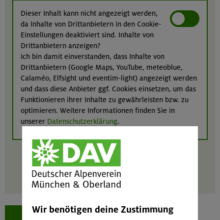
Dieser Inhalt kann nicht angezeigt werden,
da Inhalte von Drittanbietern in den Cookie-
Einstellungen deaktiviert sind. Inhalte von
Drittanbietern anzeigen?
Ich bin damit einverstanden, dass Inhalte von
Drittanbietern (Google Maps, YouTube, meteoblue,
Calaméo, Elfsight und eventim-light) angezeigt werden
und dass diese Anbieter ggf. Cookies einsetzen, um das
Funktionieren ihrer Inhalte zu gewährleisten bzw. zu
optimieren. Weitere Informationen finden Sie in
unserer
Datenschutzerklärung
.
Wir benötigen deine Zustimmung
zur Tour der Woche