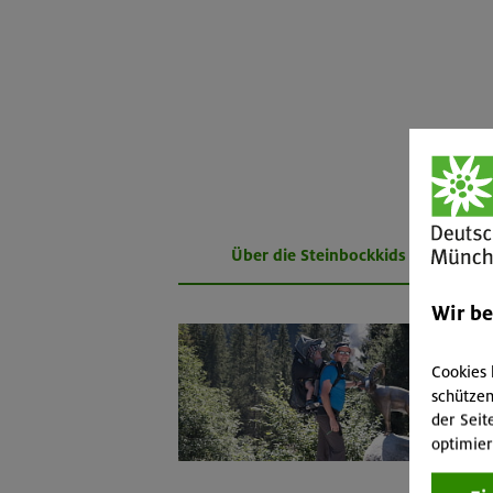
Über die Steinbockkids
Wir b
Cookies 
schützen
der Seit
optimier