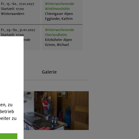
Fr., 15.–So., 17.01.2027
Winterwochenende
Startzeit: 17:00
Winklmooshütte
Winterwandern
Chiemgauer Alpen
Egglseder, Kathrin
Fr., 29.–So., 31.01.2027
Winterwochenende
Startzeit: 17:00
Oberlandhütte
Hüttenwochenende
Kitzbüheler Alpen
Grimm, Michael
Galerie
ten, zu
Betrieb
eiter zu