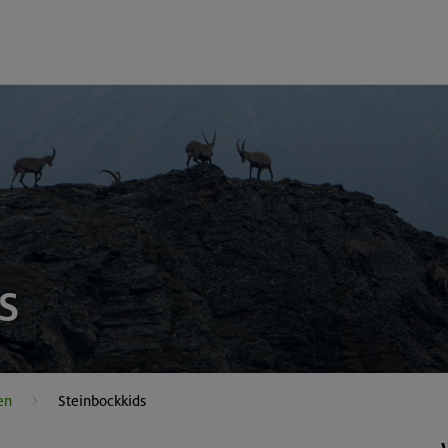
s
en
Steinbockkids