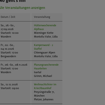
Wo geht's hin
lle Veranstaltungen anzeigen
Datum / Zeit
Veranstaltung
Sa., 26.–So.,
Hüttenwochenende
27.09.2026
Alplhaus
Startzeit: 10:00
Mieminger Kette
Wandern
Montoliu Valor, Lídia
Fr., 02.–So.,
Kampenwand - 2
04.10.2026
Staffel
Startzeit: 17:00
Chiemgauer Alpen
Bergwandern
Montoliu Valor, Lídia
Fr., 06.–So., 08.11.2026
Planungswochenende
Startzeit: 17:00
Haunleiten
Wandern
Isartal
Grimm, Michael
Sa., 12.12.2026
Weihnachtsfeier im
Startzeit: 09:00
Kriechbaumhof
Preysingstraße 71,
München
Pletzer, Johannes