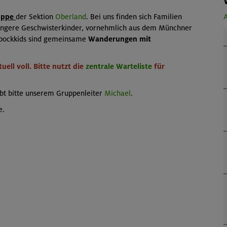
uppe
der Sektion
Oberland
. Bei uns finden sich Familien
A
jüngere Geschwisterkinder, vornehmlich aus dem Münchner
bockkids sind gemeinsame
Wanderungen mit
ell voll. Bitte nutzt die
zentrale Warteliste
für
ibt bitte unserem Gruppenleiter
Michael
.
e.