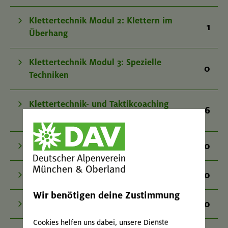
Klettertechnik Modul 2: Klettern im
1
Überhang
Klettertechnik Modul 3: Spezielle
0
Techniken
Klettertechnik- und Taktikcoaching
6
indoor
0
Individuelles Sicherheitstraining indoor
40
Klettertreff
Wir benötigen deine Zustimmung
0
Spezialkurs Sportklettern indoor
Cookies helfen uns dabei, unsere Dienste