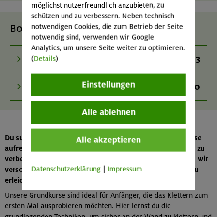
möglichst nutzerfreundlich anzubieten, zu
schützen und zu verbessern. Neben technisch
Boulder-Kurse
notwendigen Cookies, die zum Betrieb der Seite
notwendig sind, verwenden wir Google
Analytics, um unsere Seite weiter zu optimieren.
3
Bouldern für Einsteiger indoor
(
Details
)
Einstellungen
0
Bouldertrainings indoor
Alle ablehnen
Du suchst nach einem Kletterkurs in München, um in diese
Alle akzeptieren
aufregende Sportart einzusteigen oder deine Fähigkeiten zu
verbessern? Als Alpenverein München & Oberland bieten wir
Datenschutzerklärung
|
Impressum
verschiedene Kurse an, um den Einstieg in das Klettern zu
erleichtern oder deine Kenntnisse zu vertiefen.
Unsere Grundkurse sind ideal für Anfänger, die das Klettern zum
ersten Mal ausprobieren möchten. Hier lernst du die
grundlegenden Techniken, um sicher an der Wand zu klettern und