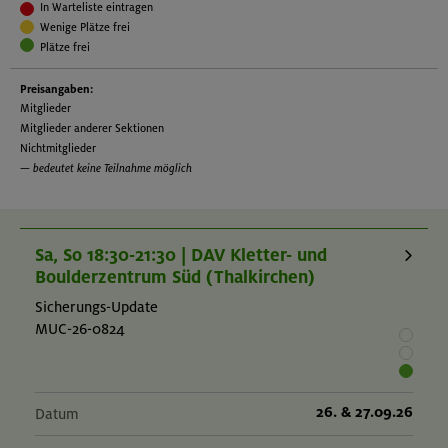
In Warteliste eintragen
künstlichen Anlagen
Wenige Plätze frei
Kursinhalt:
Plätze frei
Wiederholung der Inhalte des Aufbaukurses Klettern indoor
Preisangaben:
Voraussetzung:
Mitglieder
Technische Fähigkeiten:
Mitglieder anderer Sektionen
Nichtmitglieder
Länger zurückliegender Aufbaukurs Klettern indoor bzw. selbst
— bedeutet keine Teilnahme möglich
erworbene Kenntnisse und Fähigkeiten
Veranstaltungsspezifische Voraussetzungen:
Sa, So 18:30-21:30 | DAV Kletter- und
Boulderzentrum Süd (Thalkirchen)
Sicherungs-Update
MUC-26-0824
26. & 27.09.26
Datum