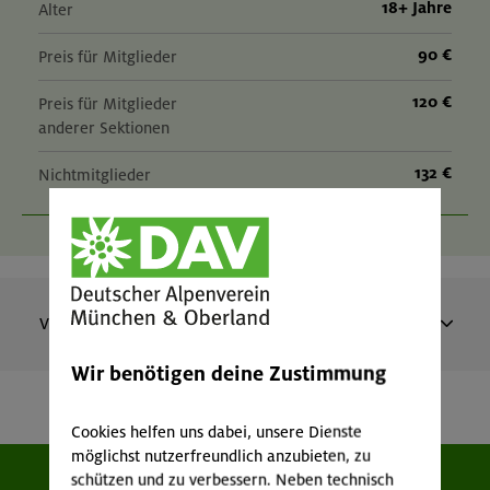
18+ Jahre
Alter
90 €
Preis für Mitglieder
120 €
Preis für Mitglieder
anderer Sektionen
132 €
Nichtmitglieder
Vergangene Veranstaltungen
Wir benötigen deine Zustimmung
Sa, So 12:45-15:45 | DAV Kletter- und
Boulderzentrum West (Gilching)
Cookies helfen uns dabei, unsere Dienste
Sicherungs-Update
möglichst nutzerfreundlich anzubieten, zu
OL-26-0985
schützen und zu verbessern. Neben technisch