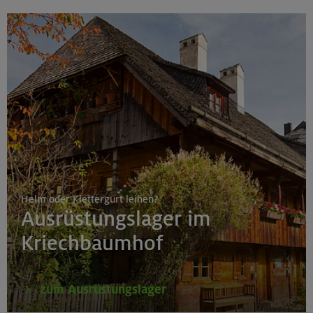
Helm oder Klettergurt leihen?
Ausrüstungslager im
Kriechbaumhof
zum Ausrüstungslager