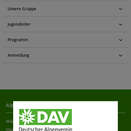
Unsere Gruppe
Jugendleiter
Programm
Anmeldung
Alpenverein
München & Oberland
Standorte