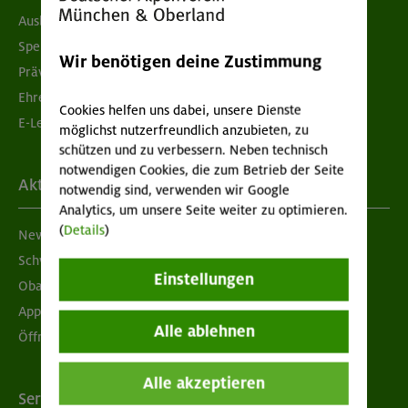
Ausbildung & Jobs
Spenden
Wir benötigen deine Zustimmung
Prävention sexualisierter Gewalt
Ehrenamtsbörse
Cookies helfen uns dabei, unsere Dienste
E-Learning
möglichst nutzerfreundlich anzubieten, zu
schützen und zu verbessern. Neben technisch
notwendigen Cookies, die zum Betrieb der Seite
Aktuelles
notwendig sind, verwenden wir Google
Analytics, um unsere Seite weiter zu optimieren.
(
Details
)
Newsletter
Schwarzes Brett
Einstellungen
Obacht geben!
App "Mein DAV+"
Alle ablehnen
Öffnungszeiten
Alle akzeptieren
Services