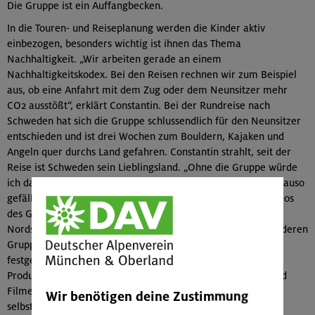
Die Gruppe ist ein Auffangbecken.
In die Touren- und Reiseplanung werden die Kinder aktiv
einbezogen, besonders wichtig ist ihnen das Thema
Nachhaltigkeit. „Wir arbeiten gerade an einem
Nachhaltigkeitskodex. Bei den Reisen rechnen wir zum Beispiel
aus, ob eine Anfahrt mit dem Zug oder dem Neunsitzer mehr
CO2 ausstößt“, erklärt Constantin. Bei der Rundreise nach
Schweden hat sich die Gruppe schlussendlich für den Neunsitzer
entschieden und ist drei Wochen zum Bouldern, Kajaken und
Angeln quer durchs Land gefahren. Constantin strahlt, seit der
Reise ist Schweden sein Lieblingsland. „Ohne die Gruppe würde
ich das ja selbst gar nicht machen.“ Dass es den Kindern genauso
gefällt, sieht man an den strahlenden Gesichtern in den Videos
des Gruppen-Blogs. Sportklettern in Rovinj, Segeln bis zur
Nordsee, Eisklettern in Kolm-Saigurn: Constantin und die anderen
Gruppenleiter haben ihre Reisen mit Bildern und Videos
festgehalten, die problemlos mit Aufnahmen professioneller
Produktionsfirmen mithalten können. „Das Fotografieren und
Filmen war schon immer ein Hobby von mir“, sagt der
Wir benötigen deine Zustimmung
selbstständige Mediengestalter. Auch für den Alpenverein