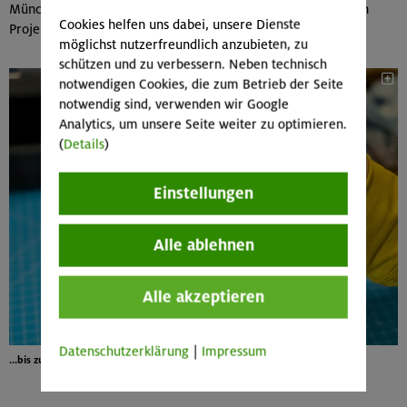
München & Oberland dreht Constantin Filme – von kleineren
Cookies helfen uns dabei, unsere Dienste
Projekten bis zu aufwendigen Imagefilmen.
möglichst nutzerfreundlich anzubieten, zu
schützen und zu verbessern. Neben technisch
notwendigen Cookies, die zum Betrieb der Seite
notwendig sind, verwenden wir Google
Analytics, um unsere Seite weiter zu optimieren.
(
Details
)
Einstellungen
Alle ablehnen
Alle akzeptieren
Datenschutzerklärung
|
Impressum
...bis zum Bau einer Modell-Drohne: