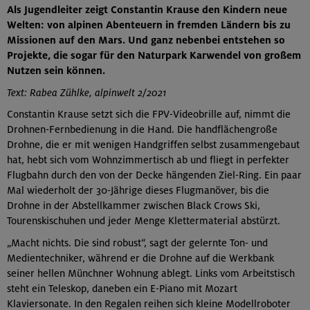
Als Jugendleiter zeigt Constantin Krause den Kindern neue
Welten: von alpinen Abenteuern in fremden Ländern bis zu
Missionen auf den Mars. Und ganz nebenbei entstehen so
Projekte, die sogar für den Naturpark Karwendel von großem
Nutzen sein können.
Text: Rabea Zühlke, alpinwelt 2/2021
Constantin Krause setzt sich die FPV-Videobrille auf, nimmt die
Drohnen-Fernbedienung in die Hand. Die handflächengroße
Drohne, die er mit wenigen Handgriffen selbst zusammengebaut
hat, hebt sich vom Wohnzimmertisch ab und fliegt in perfekter
Flugbahn durch den von der Decke hängenden Ziel-Ring. Ein paar
Mal wiederholt der 30-Jährige dieses Flugmanöver, bis die
Drohne in der Abstellkammer zwischen Black Crows Ski,
Tourenskischuhen und jeder Menge Klettermaterial abstürzt.
„Macht nichts. Die sind robust“, sagt der gelernte Ton- und
Medientechniker, während er die Drohne auf die Werkbank
seiner hellen Münchner Wohnung ablegt. Links vom Arbeitstisch
steht ein Teleskop, daneben ein E-Piano mit Mozart
Klaviersonate. In den Regalen reihen sich kleine Modellroboter