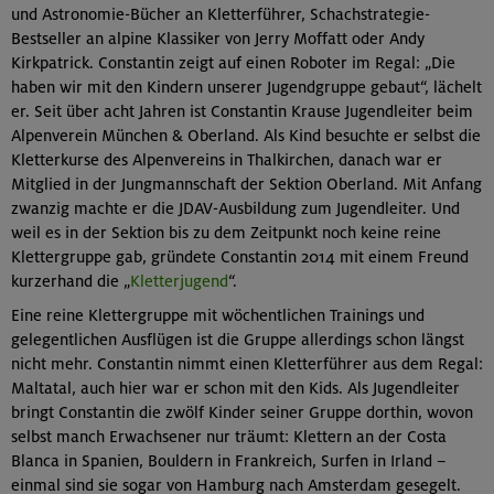
und Astronomie-Bücher an Kletterführer, Schachstrategie-
Bestseller an alpine Klassiker von Jerry Moffatt oder Andy
Kirkpatrick. Constantin zeigt auf einen Roboter im Regal: „Die
haben wir mit den Kindern unserer Jugendgruppe gebaut“, lächelt
er. Seit über acht Jahren ist Constantin Krause Jugendleiter beim
Alpenverein München & Oberland. Als Kind besuchte er selbst die
Kletterkurse des Alpenvereins in Thalkirchen, danach war er
Mitglied in der Jungmannschaft der Sektion Oberland. Mit Anfang
zwanzig machte er die JDAV-Ausbildung zum Jugendleiter. Und
weil es in der Sektion bis zu dem Zeitpunkt noch keine reine
Klettergruppe gab, gründete Constantin 2014 mit einem Freund
kurzerhand die „
Kletterjugend
“.
Eine reine Klettergruppe mit wöchentlichen Trainings und
gelegentlichen Ausflügen ist die Gruppe allerdings schon längst
nicht mehr. Constantin nimmt einen Kletterführer aus dem Regal:
Maltatal, auch hier war er schon mit den Kids. Als Jugendleiter
bringt Constantin die zwölf Kinder seiner Gruppe dorthin, wovon
selbst manch Erwachsener nur träumt: Klettern an der Costa
Blanca in Spanien, Bouldern in Frankreich, Surfen in Irland –
einmal sind sie sogar von Hamburg nach Amsterdam gesegelt.