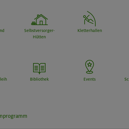
end
Selbstversorger-
Kletterhallen
Hütten
leih
Bibliothek
Events
Sc
inprogramm