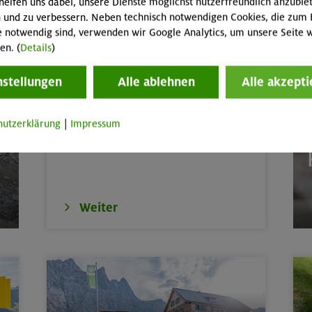
helfen uns dabei, unsere Dienste möglichst nutzerfreundlich anzubie
de
Karwendel
 und zu verbessern. Neben technisch notwendigen Cookies, die zum 
e notwendig sind, verwenden wir Google Analytics, um unsere Seite w
en. (
Details
)
Jugend-WM & EM (Damen/Herren)
door
München
nstellungen
Alle ablehnen
Alle akzepti
Weltmeisterin!
 3369 m und Schönbichler Horn 3133 m
Zillertaler Alpen
Paula Mayer-Vorfelder kämpft sich in der
hutzerklärung
|
Impressum
 m
Bayerische Voralpen 
Mittagshitze ins Finale und holt WM-Gold.
th
E
tern indoor (3 Termine)
München
ttern indoor
München
Weiter
erkurs indoor
München
ds in den Sommerferien für 8-12 Jährige
Gilching
ds in den Sommerferien für 8-12 Jährige
München