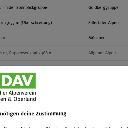
r in der Sonnblickgruppe
Goldberggruppe
orn 3133 m (Überschreitung)
Zillertaler Alpen
door
München
51 m, Rappenseekopf 2468 m
Allgäuer Alpen
im Herzen von Montafon und Rätikon
Rätikon
Mehr anzeigen
 um den Hochgern
Chiemgauer Alpen
rs für Anfänger im Altmühltal
Südlicher Frankenjur
enötigen deine Zustimmung
tern indoor
München