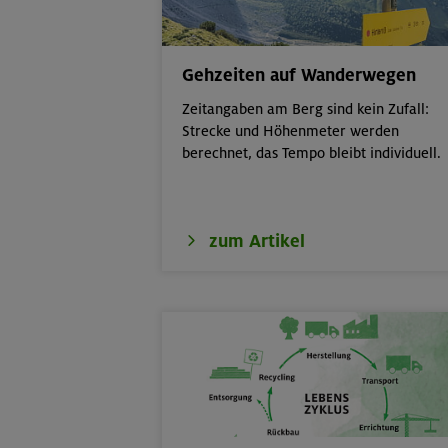
18.08.26
Fahrtechnik II 
Gehzeiten auf Wanderwegen
19.08.26
Schnupperklett
Zeitangaben am Berg sind kein Zufall:
Strecke und Höhenmeter werden
berechnet, das Tempo bleibt individuell.
19.08.26
Fahrtechnik I -
21.-25.08.26
Hohe Gipfel in
zum Artikel
21.-23.08.26
Familienfreize
6-9 J.
21./22./23.08.26
Kombikurs: Gru
Termine)
21.08.26
Klettertreff in