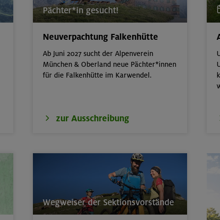
Pächter*in gesucht!
- Advanced - Kompakt
München
Neuverpachtung Falkenhütte
erkurs indoor
München
Ab Juni 2027 sucht der Alpenverein
U
München & Oberland neue Pächter*innen
U
für die Falkenhütte im Karwendel.
k
 Basic - Kompakt
München
 der wilden Texelgruppe
Ötztaler Alpen
zur Ausschreibung
it: Hüttenübernachtung mit Kindern von
Kitzbüheler Alpen
nd- und Aufbaukurs Klettern indoor (3
München
Wegweiser der Sektionsvorstände
door
München