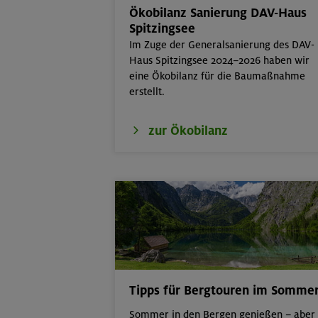
Ökobilanz Sanierung DAV-Haus
22./23.08.26
Bouldern für Ei
Spitzingsee
Im Zuge der Generalsanierung des DAV-
22.08.26
Simetsberg 18
Haus Spitzingsee 2024–2026 haben wir
eine Ökobilanz für die Baumaßnahme
22.-24.08.26
Birnhorn 2634 
erstellt.
2287 m
zur Ökobilanz
22.08.26
MTB-Tour rund
24.-28.08.26
Kinderkletterku
23.08.26
Seekarspitze 2
Tipps für Bergtouren im Somme
Sommer in den Bergen genießen – aber