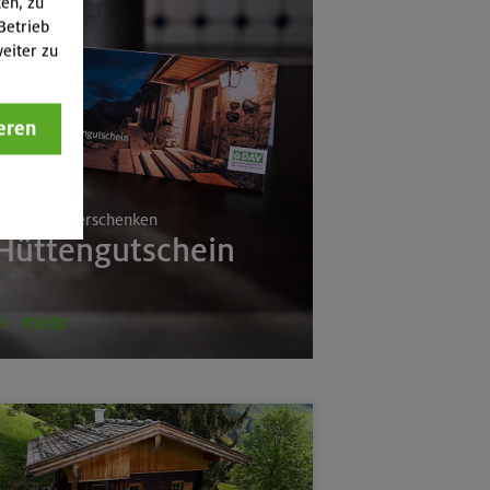
ten, zu
Betrieb
eiter zu
eren
(Schlierseer Berge)
rlebnisse verschenken
Hüttengutschein
mehr