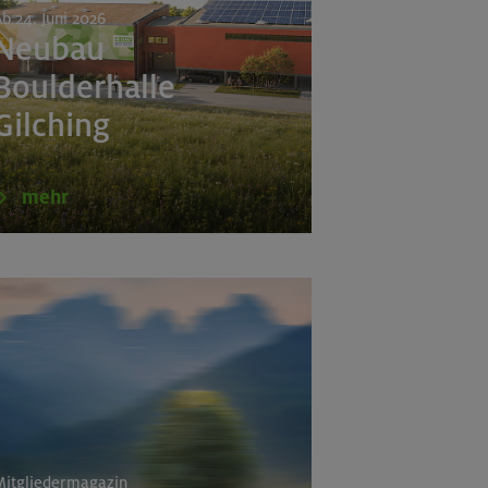
b 24. Juni 2026
Neubau
Boulderhalle
(Estergebirge)
Gilching
e
mehr
a
itgliedermagazin