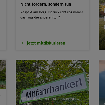
Nicht fordern, sondern tun
A
nsteiger indoor
München
Respekt am Berg: Ist rücksichtslos immer
40 m
Bayerische Voralpen 
das, was die anderen tun?
m, Hochzint 2246 m und Dürrkarhorn
Leoganger Steinberg
jetzt mitdiskutieren
 um das Demeljoch
Karwendel
rs für Anfänger im Altmühltal
Südlicher Frankenjur
053 m
Karwendel
r
Hilf uns die Bankerl noch besser zu
machen
M