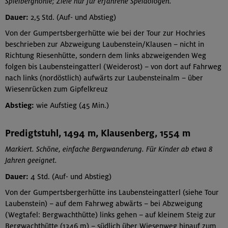
Spielberghöhle; Ziele nur für erfahrene Speläologen.
Dauer:
2,5 Std. (Auf- und Abstieg)
Von der Gumpertsbergerhütte wie bei der Tour zur Hochries
beschrieben zur Abzweigung Laubenstein/Klausen – nicht in
Richtung Riesenhütte, sondern dem links abzweigenden Weg
folgen bis Laubensteingatterl (Weiderost) – von dort auf Fahrweg
nach links (nordöstlich) aufwärts zur Laubensteinalm – über
Wiesenrücken zum Gipfelkreuz
Abstieg:
wie Aufstieg (45 Min.)
Predigtstuhl, 1494 m, Klausenberg, 1554 m
Markiert. Schöne, einfache Bergwanderung. Für Kinder ab etwa 8
Jahren geeignet.
Dauer:
4 Std. (Auf- und Abstieg)
Von der Gumpertsbergerhütte ins Laubensteingatterl (siehe Tour
Laubenstein) – auf dem Fahrweg abwärts – bei Abzweigung
(Wegtafel: Bergwachthütte) links gehen – auf kleinem Steig zur
Bergwachthütte (1346 m) – südlich über Wiesenweg hinauf zum