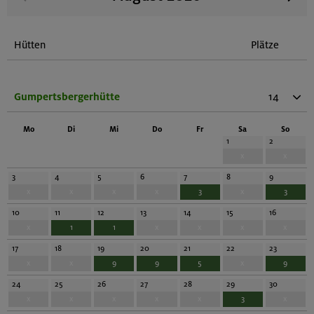
Hütten
Plätze
Gumpertsbergerhütte
14
Mo
Di
Mi
Do
Fr
Sa
So
1
2
x
x
3
4
5
6
7
8
9
x
x
x
x
3
x
3
10
11
12
13
14
15
16
x
1
1
x
x
x
x
17
18
19
20
21
22
23
x
x
9
9
5
x
9
24
25
26
27
28
29
30
x
x
x
x
x
3
x