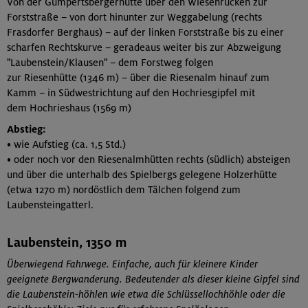
Von der Gumpertsbergerhütte über den Wiesenrücken zur
Forststraße – von dort hinunter zur Weggabelung (rechts
Frasdorfer Berghaus) – auf der linken Forststraße bis zu einer
scharfen Rechtskurve – geradeaus weiter bis zur Abzweigung
"Laubenstein/Klausen" – dem Forstweg folgen
zur Riesenhütte (1346 m) – über die Riesenalm hinauf zum
Kamm – in Südwestrichtung auf den Hochriesgipfel mit
dem Hochrieshaus (1569 m)
Abstieg:
• wie Aufstieg (ca. 1,5 Std.)
• oder noch vor den Riesenalmhütten rechts (südlich) absteigen
und über die unterhalb des Spielbergs gelegene Holzerhütte
(etwa 1270 m) nordöstlich dem Tälchen folgend zum
Laubensteingatterl.
Laubenstein, 1350 m
Überwiegend Fahrwege. Einfache, auch für kleinere Kinder
geeignete Bergwanderung. Bedeutender als dieser kleine Gipfel sind
die Laubenstein-höhlen wie etwa die Schlüssellochhöhle oder die