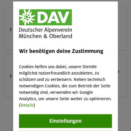
21.-23.08.26
Familienfreizeit: Hüttenübernachtung mit Kindern
von 6-9 J.
Kitzbüheler Alpen
Wir benötigen deine Zustimmung
20.09.26
Cookies helfen uns dabei, unsere Dienste
Familienwanderung: Wendelstein-Überschreitung (ab
möglichst nutzerfreundlich anzubieten, zu
10 J.)
schützen und zu verbessern. Neben technisch
notwendigen Cookies, die zum Betrieb der Seite
Mangfallgebirge
notwendig sind, verwenden wir Google
Analytics, um unsere Seite weiter zu optimieren.
(
Details
)
Einstellungen
Mehr anzeigen