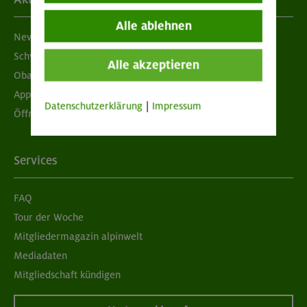
Alle ablehnen
Newsletter
Schwarzes Brett
Alle akzeptieren
Obacht geben!
App "Mein DAV+"
Datenschutzerklärung
|
Impressum
Öffnungszeiten
Services
FAQ
Tour der Woche
Mitgliedermagazin alpinwelt
Mediadaten
Mitgliedschaft kündigen