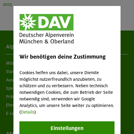
2025
Alpenverein
Wir benötigen deine Zustimmung
München & Oberland
Standorte
Cookies helfen uns dabei, unsere Dienste
möglichst nutzerfreundlich anzubieten, zu
Ausbildung & Jobs
schützen und zu verbessern. Neben technisch
Spenden
notwendigen Cookies, die zum Betrieb der Seite
Prävention sexualisierter Gewalt
notwendig sind, verwenden wir Google
Ehrenamtsbörse
Analytics, um unsere Seite weiter zu optimieren.
(
Details
)
E-Learning
Einstellungen
Aktuelles