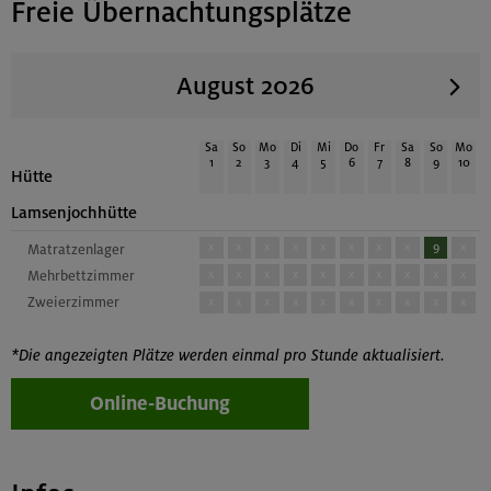
Freie Übernachtungsplätze
August 2026
Sa
So
Mo
Di
Mi
Do
Fr
Sa
So
Mo
1
2
3
4
5
6
7
8
9
10
Hütte
Lamsenjochhütte
x
x
x
x
x
x
x
x
9
x
Matratzenlager
Mehrbettzimmer
x
x
x
x
x
x
x
x
x
x
Zweierzimmer
x
x
x
x
x
x
x
x
x
x
*Die angezeigten Plätze werden einmal pro Stunde aktualisiert.
Online-Buchung