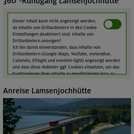
360°-Rundgang Lamsenjochhütte
Dieser Inhalt kann nicht angezeigt werden,
da Inhalte von Drittanbietern in den Cookie-
Einstellungen deaktiviert sind. Inhalte von
Drittanbietern anzeigen?
Ich bin damit einverstanden, dass Inhalte von
Drittanbietern (Google Maps, YouTube, meteoblue,
Calaméo, Elfsight und eventim-light) angezeigt werden
und dass diese Anbieter ggf. Cookies einsetzen, um das
Funktionieren ihrer Inhalte zu gewährleisten bzw. zu
optimieren. Weitere Informationen finden Sie in
unserer
Datenschutzerklärung
.
Anreise Lamsenjochhütte