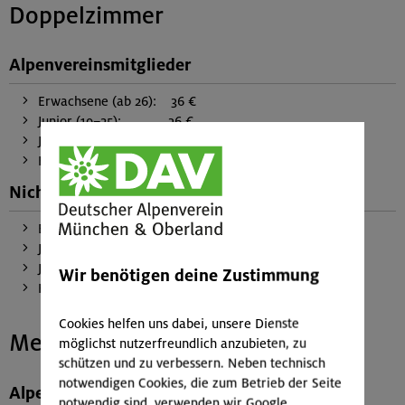
Doppelzimmer
Alpenvereinsmitglieder
Erwachsene (ab 26): 36 €
Junior (19–25): 36 €
Jugend (7–18): 17 €
Kinder (bis 6): 10 €
Nichtmitglieder
Erwachsene (ab 18): 65 €
Junior (14–17): 51 €
Jugend (7–13): 31 €
Wir benötigen deine Zustimmung
Kinder (bis 6): 23 €
Cookies helfen uns dabei, unsere Dienste
Mehrbettzimmer
möglichst nutzerfreundlich anzubieten, zu
schützen und zu verbessern. Neben technisch
notwendigen Cookies, die zum Betrieb der Seite
Alpenvereinsmitglieder
notwendig sind, verwenden wir Google