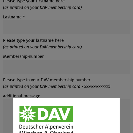
Please type your firstname here
(as printed on your DAV membership card)
Lastname
*
Please type your lastname here
(as printed on your DAV membership card)
Membership-number
Please type in your DAV membership number
(as printed on your DAV membership card - xxx-xx-xxxxxx)
additional message