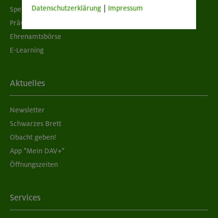
Datenschutzerklärung
|
Impressum
Spenden
Prävention sexualisierter Gewalt
Ehrenamtsbörse
E-Learning
Aktuelles
Newsletter
Schwarzes Brett
Obacht geben!
App "Mein DAV+"
Öffnungszeiten
Services